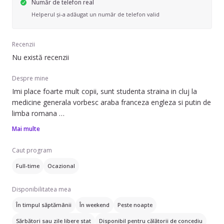
Număr de telefon real
Helperul și-a adăugat un număr de telefon valid
Recenzii
Nu există recenzii
Despre mine
Imi place foarte mult copii, sunt studenta straina in cluj la
medicine generala vorbesc araba franceza engleza si putin de
limba romana
Si am deja experiantat cu copii
Mai multe
Mersi
Caut program
Full-time
Ocazional
Disponibilitatea mea
În timpul săptămânii
În weekend
Peste noapte
Sărbători sau zile libere stat
Disponibil pentru călătorii de concediu