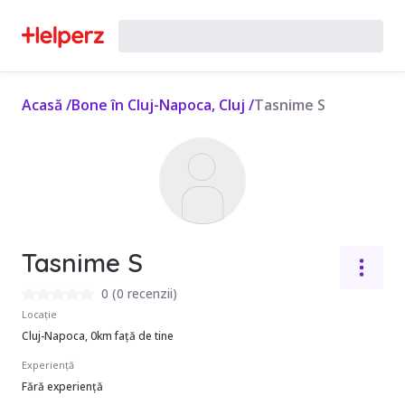
Acasă
/
Bone în Cluj-Napoca, Cluj
/
Tasnime S
Tasnime S
0
(
0 recenzii
)
Locație
Cluj-Napoca, 0km față de tine
Experiență
Fără experiență