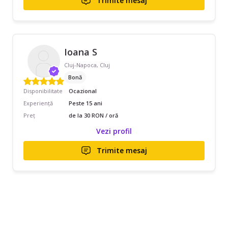
Trimite mesaj
Ioana S
Cluj-Napoca, Cluj
Bonă
Disponibilitate
Ocazional
Experiență
Peste 15 ani
Preț
de la 30 RON / oră
Vezi profil
Trimite mesaj