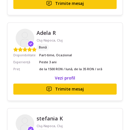
Trimite mesaj
Adela R
Cluj-Napoca, Cluj
Bonă
Disponibilitate
Part-time, Ocazional
Experiență
Peste 3 ani
Preț
de la 1500 RON / lună, de la 35 RON / oră
Vezi profil
Trimite mesaj
stefania K
Cluj-Napoca, Cluj