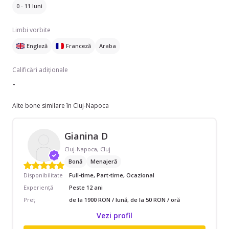
0 - 11 luni
Limbi vorbite
Engleză
Franceză
Araba
Calificări adiționale
-
Alte bone similare în Cluj-Napoca
Gianina D
Cluj-Napoca, Cluj
Bonă
Menajeră
Disponibilitate
Full-time, Part-time, Ocazional
Experiență
Peste 12 ani
Preț
de la 1900 RON / lună, de la 50 RON / oră
Vezi profil