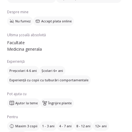
Despre mine
Nu fumez
Accept plata online
Ultima școală absolvită
Facultate
Medicina generala
Experiență
Preșcolari 4-6 ani
Școlari 6+ ani
Experiență cu copii cu tulburări comportamentale
Pot ajuta cu
Ajutor la teme
Îngrijire plante
Pentru
Maxim 3 copii
1 - 3 ani
4 - 7 ani
8 - 12 ani
12+ ani