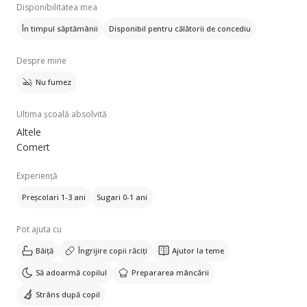
Disponibilitatea mea
În timpul săptămânii
Disponibil pentru călătorii de concediu
Despre mine
Nu fumez
Ultima școală absolvită
Altele
Comert
Experiență
Preșcolari 1-3 ani
Sugari 0-1 ani
Pot ajuta cu
Băiță
Îngrijire copii răciți
Ajutor la teme
Să adoarmă copilul
Prepararea mâncării
Strâns după copil