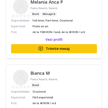
Melania Anca P
Piatra Neamt, Neamt
Bonă
Menajeră
Disponibilitate
Full-time, Part-time, Ocazional
Experiență
Peste un an
Preț
de la 1500 RON / lună, de la 40 RON / oră
Vezi profil
Trimite mesaj
Bianca M
Piatra Neamt, Neamt
Bonă
Disponibilitate
Ocazional
Experiență
Fără experiență
Preț
de la 40 RON / oră