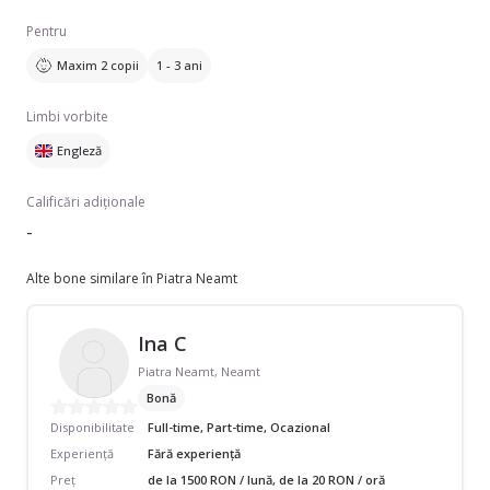
Pentru
Maxim 2 copii
1 - 3 ani
Limbi vorbite
Engleză
Calificări adiționale
-
Alte bone similare în Piatra Neamt
Ina C
Piatra Neamt, Neamt
Bonă
Disponibilitate
Full-time, Part-time, Ocazional
Experiență
Fără experiență
Preț
de la 1500 RON / lună, de la 20 RON / oră