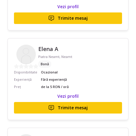
Vezi profil
Trimite mesaj
Elena A
Piatra Neamt, Neamt
Bonă
Disponibilitate
Ocazional
Experiență
Fără experiență
Preț
de la 5 RON / oră
Vezi profil
Trimite mesaj