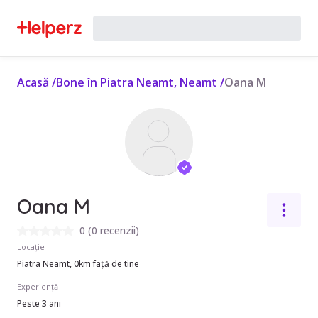
Acasă
/
Bone în Piatra Neamt, Neamt
/
Oana M
Oana M
0
(
0 recenzii
)
Locație
Piatra Neamt, 0km față de tine
Experiență
Peste 3 ani