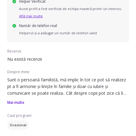
Helper Verificat
Acest profil a fost verificat de echipa noastră printr-un interviu.
Află mai multe
Număr de telefon real
Helperul și-a adăugat un număr de telefon valid
Recenzii
Nu există recenzii
Despre mine
Sunt o persoană familistă, mă implic în tot ce pot să realizez
pt a fi armonie și liniște în familie și doar cu iubire și
comunicare se poate realiza.. Cât despre copii pot zice că îi
iubesc și că ei ne pot schimba pe noi cei adulți să fim buni și
Mai multe
răbdători
Caut program
Ocazional