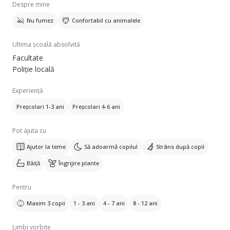
Despre mine
Nu fumez
Confortabil cu animalele
Ultima școală absolvită
Facultate
Poliție locală
Experiență
Preșcolari 1-3 ani
Preșcolari 4-6 ani
Pot ajuta cu
Ajutor la teme
Să adoarmă copilul
Strâns după copil
Băiță
Îngrijire plante
Pentru
Maxim 3 copii
1 - 3 ani
4 - 7 ani
8 - 12 ani
Limbi vorbite