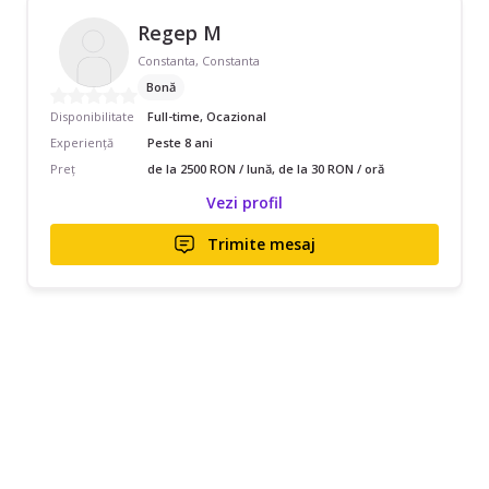
Regep M
Constanta, Constanta
Bonă
Disponibilitate
Full-time, Ocazional
Experiență
Peste 8 ani
Preț
de la 2500 RON / lună, de la 30 RON / oră
Vezi profil
Trimite mesaj