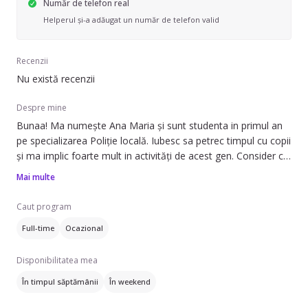
Număr de telefon real
Helperul și-a adăugat un număr de telefon valid
Recenzii
Nu există recenzii
Despre mine
Bunaa! Ma numește Ana Maria și sunt studenta in primul an
pe specializarea Poliție locală. Iubesc sa petrec timpul cu copii
și ma implic foarte mult in activități de acest gen. Consider ca
lângă un copil nu poți fi trist niciodată, e ca o raza de soare.
Mai multe
Am mai lucrat in acest domeniu, sunt vorbăreață,
înțelegtoare și foarte punctuală.
Caut program
Full-time
Ocazional
Disponibilitatea mea
În timpul săptămânii
În weekend