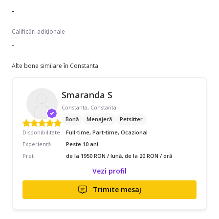
-
Calificări adiționale
-
Alte bone similare în Constanta
Smaranda S
Constanta, Constanta
Bonă
Menajeră
Petsitter
Disponibilitate
Full-time, Part-time, Ocazional
Experiență
Peste 10 ani
Preț
de la 1950 RON / lună, de la 20 RON / oră
Vezi profil
Trimite mesaj