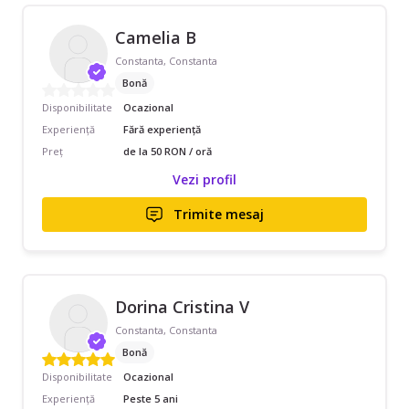
Camelia B
Constanta, Constanta
Bonă
Disponibilitate
Ocazional
Experiență
Fără experiență
Preț
de la 50 RON / oră
Vezi profil
Trimite mesaj
Dorina Cristina V
Constanta, Constanta
Bonă
Disponibilitate
Ocazional
Experiență
Peste 5 ani