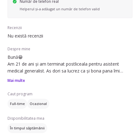
Număr de telefon real
Helperul și-a adăugat un număr de telefon valid
Recenzii
Nu există recenzii
Despre mine
Bună😁
Am 21 de ani și am terminat postliceala pentru asistent
medical generalist. As dori sa lucrez ca și bona pana îmi
găsesc ceva de lucru în domeniu.
Mai multe
Ador copilașii 🥰
Am experienta cu cei mici, am fost bona de mai multe ori la
Caut program
copilasi de diferite vârste. Sunt o fire punctuală, rabdatoare si
Full-time
Ocazional
prietenoasa, ma imprietenesc repede cu cei mici. Pot realiza
si activitati educative in functie de interesele fiecarui copil.
Disponibilitatea mea
În timpul săptămânii