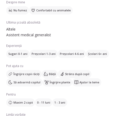
Despre mine
Nu fumez
Confortabil cu animalele
Ultima școală absolvită
Altele
Asistent medical generalist
Experiență
Sugari 0-1 ani
Preșcolari 1-3 ani
Preșcolari 4-6 ani
Școlari 6+ ani
Pot ajuta cu
Îngrijire copii răciți
Băiță
Strâns după copil
Să adoarmă copilul
Îngrijire plante
Ajutor la teme
Pentru
Maxim 2 copii
0 - 11 luni
1 - 3 ani
Limbi vorbite