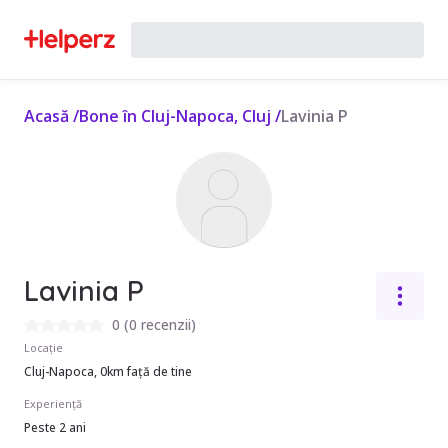
Acasă
/
Bone în Cluj-Napoca, Cluj
/
Lavinia P
Lavinia P
0
(
0 recenzii
)
Locație
Cluj-Napoca, 0km față de tine
Experiență
Peste 2 ani