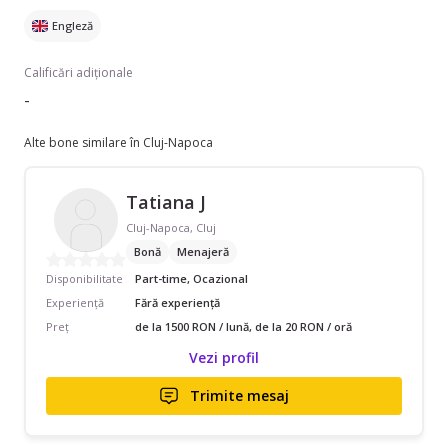
Engleză
Calificări adiționale
-
Alte bone similare în Cluj-Napoca
Tatiana J
Cluj-Napoca, Cluj
Bonă
Menajeră
Disponibilitate
Part-time, Ocazional
Experiență
Fără experiență
Preț
de la 1500 RON / lună, de la 20 RON / oră
Vezi profil
Trimite mesaj