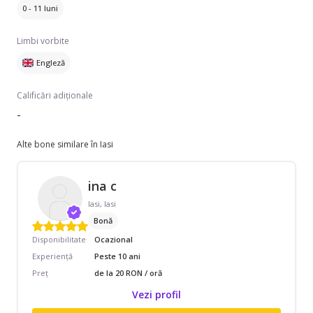
0 - 11 luni
Limbi vorbite
Engleză
Calificări adiționale
-
Alte bone similare în Iasi
ina c
Iasi, Iasi
Bonă
Disponibilitate
Ocazional
Experiență
Peste 10 ani
Preț
de la 20 RON / oră
Vezi profil