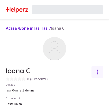
Acasă
/
Bone în Iasi, Iasi
/
Ioana C
Ioana C
0
(
0 recenzii
)
Locație
Iasi, 0km față de tine
Experiență
Peste un an