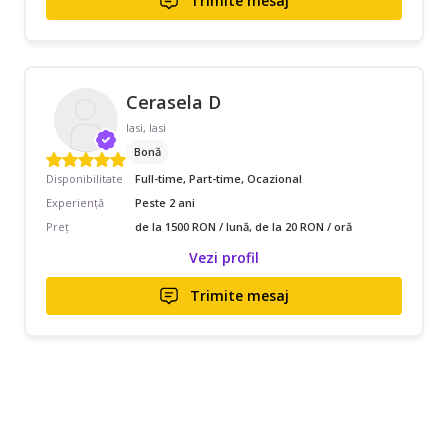
Trimite mesaj
Cerasela D
Iasi, Iasi
Bonă
Disponibilitate
Full-time, Part-time, Ocazional
Experiență
Peste 2 ani
Preț
de la 1500 RON / lună, de la 20 RON / oră
Vezi profil
Trimite mesaj