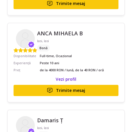
Trimite mesaj
ANCA MIHAELA B
Iasi, Iasi
Bonă
Disponibilitate
Full-time, Ocazional
Experiență
Peste 10 ani
Preț
de la 4000 RON / lună, de la 40 RON / oră
Vezi profil
Trimite mesaj
Damaris Ț
Iasi, Iasi