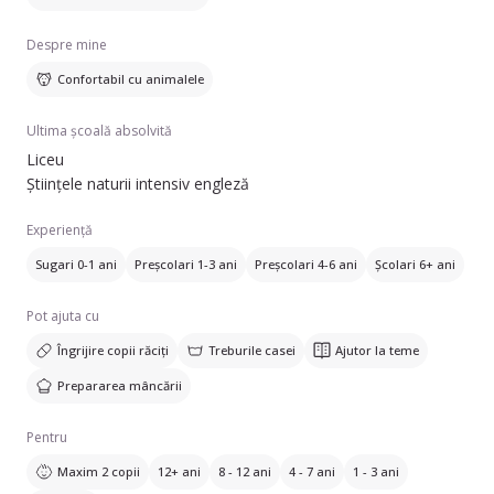
Despre mine
Confortabil cu animalele
Ultima școală absolvită
Liceu
Științele naturii intensiv engleză
Experiență
Sugari 0-1 ani
Preșcolari 1-3 ani
Preșcolari 4-6 ani
Școlari 6+ ani
Pot ajuta cu
Îngrijire copii răciți
Treburile casei
Ajutor la teme
Prepararea mâncării
Pentru
Maxim 2 copii
12+ ani
8 - 12 ani
4 - 7 ani
1 - 3 ani