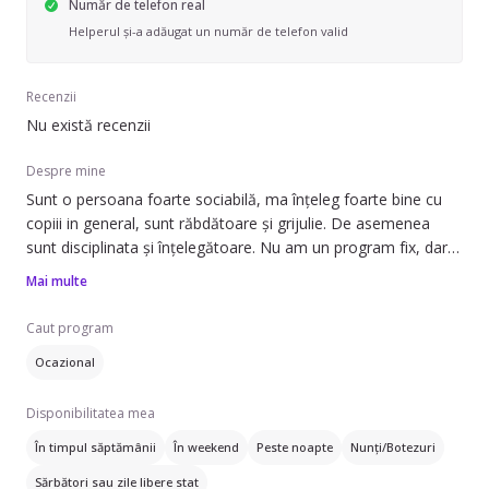
Număr de telefon real
Helperul și-a adăugat un număr de telefon valid
Recenzii
Nu există recenzii
Despre mine
Sunt o persoana foarte sociabilă, ma înțeleg foarte bine cu
copiii in general, sunt răbdătoare și grijulie. De asemenea
sunt disciplinata și înțelegătoare. Nu am un program fix, dar
se pot discuta ulterior detaliile.
Mai multe
Caut program
Ocazional
Disponibilitatea mea
În timpul săptămânii
În weekend
Peste noapte
Nunți/Botezuri
Sărbători sau zile libere stat