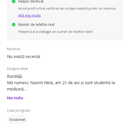
Helper Verificat
Acest profil a fost verificat de echipa noastră printr-un interviu.
Află mai multe
Număr de telefon real
Helperul și-a adăugat un număr de telefon valid
Recenzii
Nu există recenzii
Despre mine
Bună!🤗
Mă numesc Naomi Nină, am 21 de ani și sunt studentă la
medicină.
Iubesc să cânt, atât cu vocea, cât și la vioară, să citesc, să
Mai multe
scriu și să compun poezii, cântece sau diferite texte. Imi place
să gătesc, să călătoresc și găsesc împlinire când pun
Caut program
zâmbete pe fețe, motiv pentru care mă ocup și de
Ocazional
fotografiat. 😇
De asemenea, slujesc în cadrul unei Scoli Duminicale ca