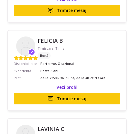
Trimite mesaj
FELICIA B
Timisoara, Timis
Bonă
Disponibilitate
Part-time, Ocazional
Experiență
Peste 3 ani
Preț
de la 2250 RON / lună, de la 40 RON / oră
Vezi profil
Trimite mesaj
LAVINIA C