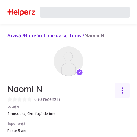
Acasă
/
Bone în Timisoara, Timis
/
Naomi N
Naomi N
0
(
0 recenzii
)
Locație
Timisoara, 0km față de tine
Experiență
Peste 5 ani