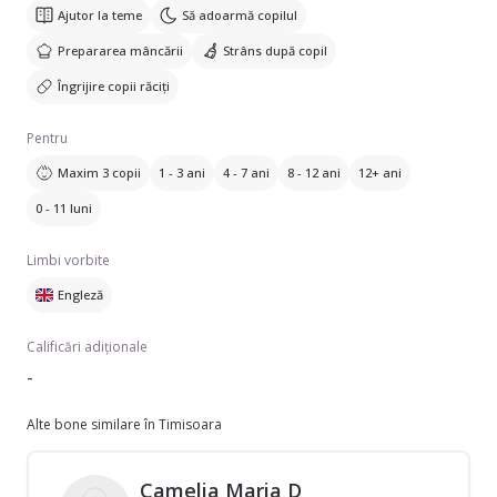
Ajutor la teme
Să adoarmă copilul
Prepararea mâncării
Strâns după copil
Îngrijire copii răciți
Pentru
Maxim 3 copii
1 - 3 ani
4 - 7 ani
8 - 12 ani
12+ ani
0 - 11 luni
Limbi vorbite
Engleză
Calificări adiționale
-
Alte bone similare în Timisoara
Camelia Maria D