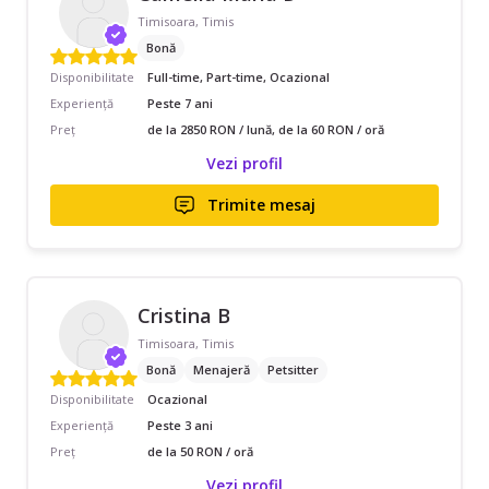
Timisoara, Timis
Bonă
Disponibilitate
Full-time, Part-time, Ocazional
Experiență
Peste 7 ani
Preț
de la 2850 RON / lună, de la 60 RON / oră
Vezi profil
Trimite mesaj
Cristina B
Timisoara, Timis
Bonă
Menajeră
Petsitter
Disponibilitate
Ocazional
Experiență
Peste 3 ani
Preț
de la 50 RON / oră
Vezi profil