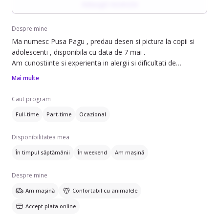
Adaugă recenzie
Abordează tantrumurile cu calm, redirecționează atenția
copilului, iar după liniștire discută cu acesta pentru a-l ajuta să-și
Despre mine
înțeleagă și exprime emoțiile. Identifică rapid semnele de boală
Ma numesc Pusa Pagu , predau desen si pictura la copii si
și administrează tratamente doar cu acordul părinților.
adolescenti , disponibila cu data de 7 mai .
Am cunostiinte si experienta in alergii si dificultati de
comportment sau vorbire .
Comunicarea este clară și constantă, iar stilul ei echilibrat și
Mai multe
Imi place si aleg sa lucrez cu copii !
intuitiv susține gestionarea eficientă a situațiilor dificile, precum
febra sau urgențele minore.
Caut program
Full-time
Part-time
Ocazional
Disponibilitatea mea
În timpul săptămânii
În weekend
Am mașină
Despre mine
Am mașină
Confortabil cu animalele
Accept plata online