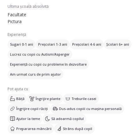
Ultima școală absolvită
Facultate
Pictura
Experiență
Sugari 0-1 ani
Preșcolari 1-3 ani
Preșcolari 4-6 ani
Școlari 6+ ani
Lucrez cu copii cu Autism/Asperger
Experiență cu copii cu probleme în dezvoltare
Am urmat curs de prim ajutor
Pot ajuta cu
Băiță
Îngrijire plante
Treburile casei
Îngrijire copii răciți
Dus-adus copiii cu mașina personală
Ajutor la teme
Să adoarmă copilul
Prepararea mâncării
Strâns după copil