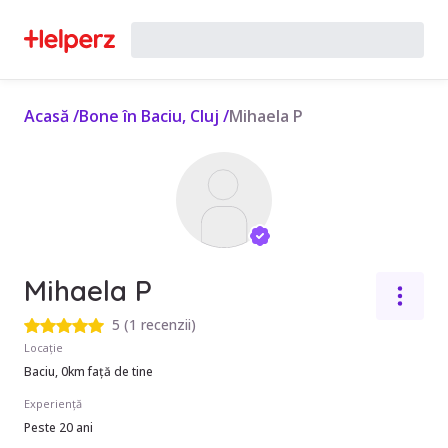
Acasă
/
Bone în Baciu, Cluj
/
Mihaela P
Mihaela P
5
(
1 recenzii
)
Locație
Baciu, 0km față de tine
Experiență
Peste 20 ani