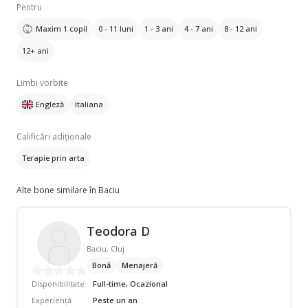
Pentru
Maxim 1 copil
0 - 11 luni
1 - 3 ani
4 - 7 ani
8 - 12 ani
12+ ani
Limbi vorbite
Engleză
Italiana
Calificări adiționale
Terapie prin arta
Alte bone similare în Baciu
Teodora D
Baciu, Cluj
Bonă
Menajeră
Disponibilitate
Full-time, Ocazional
Experiență
Peste un an