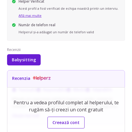
Helper Verificat
Acest profil a fost verificat de echipa noastră printr-un interviu.
Află mai multe
Număr de telefon real
Helperul și-a adăugat un număr de telefon valid
Recenzii
Babysitting
Recenzia
Punctual/ă
Responsabil/ă
Blând/ă
Adaptabil/ă
Mihaela are experiență solidă în îngrijirea copiilor, inclusiv în
Pentru a vedea profilul complet al helperului, te
contexte complexe, contribuind activ la progresul și integrarea
rugăm să-ți creezi un cont gratuit
unui copil cu sindrom Down. Îmbină responsabil activitățile
Citește mai mult
educative cu sarcinile casnice, lucrând organizat și adaptându-
Creează cont
se constant nevoilor familiei.