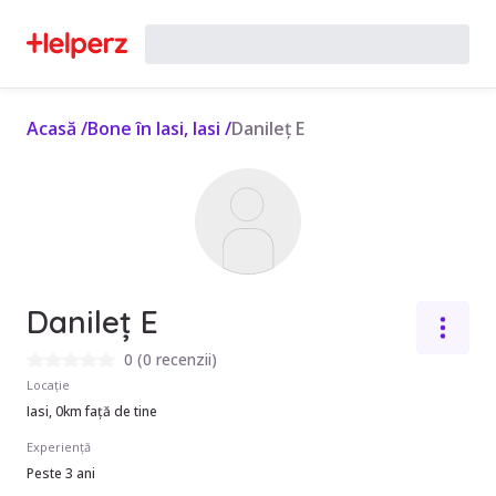
Acasă
/
Bone în Iasi, Iasi
/
Danileț E
Danileț E
0
(
0 recenzii
)
Locație
Iasi, 0km față de tine
Experiență
Peste 3 ani