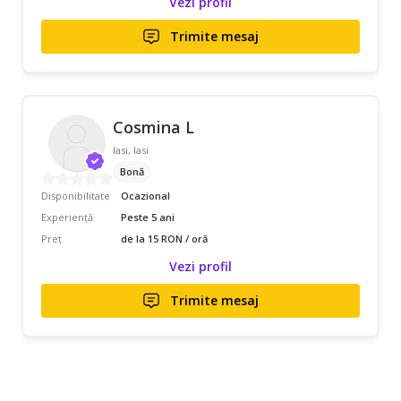
Vezi profil
Trimite mesaj
Cosmina L
Iasi, Iasi
Bonă
Disponibilitate
Ocazional
Experiență
Peste 5 ani
Preț
de la 15 RON / oră
Vezi profil
Trimite mesaj