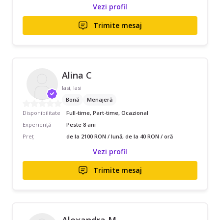
Vezi profil
Trimite mesaj
Alina C
Iasi, Iasi
Bonă
Menajeră
Disponibilitate
Full-time, Part-time, Ocazional
Experiență
Peste 8 ani
Preț
de la 2100 RON / lună, de la 40 RON / oră
Vezi profil
Trimite mesaj
Alexandra M