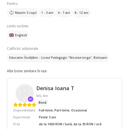
Pentru
Maxim 3 copii
1 - 3 ani
4 - 7 ani
8 - 12 ani
Limbi vorbite
Engleză
Calificări adiționale
Educator-Învățător - Liceul Pedagogic "Nicolae Iorga", Botoșani
Alte bone similare în Iasi
Denisa Ioana T
Iasi, Iasi
Bonă
Disponibilitate
Full-time, Part-time, Ocazional
Experiență
Peste 3 ani
Preț
de la 1650 RON / lună, de la 35 RON / oră