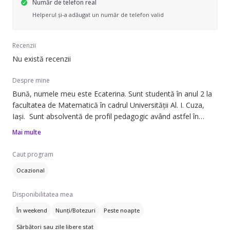
Număr de telefon real
Helperul și-a adăugat un număr de telefon valid
Recenzii
Nu există recenzii
Despre mine
Bună, numele meu este Ecaterina. Sunt studentă în anul 2 la
facultatea de Matematică în cadrul Universității Al. I. Cuza,
Iași. Sunt absolventă de profil pedagogic având astfel în
spate 4 Ano pe practică pedagogică. Doresc să devin Helper
Mai multe
deoarece ador să lucrez cu copiii și consider că pot desfășura
cu aceștia activități distractiv-educative potrivite pentru vârsta
Caut program
și capacitatea lor de receptare. Dispun de foarte multă
Ocazional
răbdare și de și mai multă voie bună și energie. Pe lângă a
avea grijă de copii mă pot ocupa de treburile casei, de gătit,
Disponibilitatea mea
de unele cumpărături dacă este necesar. Dețin permis, cat. B
și mașină.
În weekend
Nunți/Botezuri
Peste noapte
Sărbători sau zile libere stat