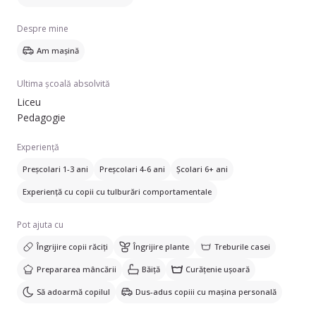
Despre mine
Am mașină
Ultima școală absolvită
Liceu
Pedagogie
Experiență
Preșcolari 1-3 ani
Preșcolari 4-6 ani
Școlari 6+ ani
Experiență cu copii cu tulburări comportamentale
Pot ajuta cu
Îngrijire copii răciți
Îngrijire plante
Treburile casei
Prepararea mâncării
Băiță
Curățenie ușoară
Să adoarmă copilul
Dus-adus copiii cu mașina personală