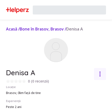
Acasă
/
Bone în Brasov, Brasov
/
Denisa A
Denisa A
0
(
0 recenzii
)
Locație
Brasov, 0km față de tine
Experiență
Peste 2 ani