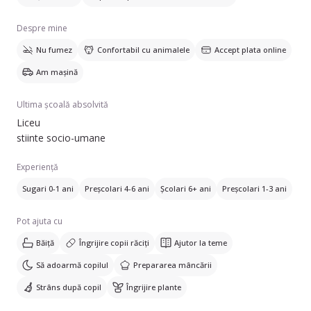
Despre mine
Nu fumez
Confortabil cu animalele
Accept plata online
Am mașină
Ultima școală absolvită
Liceu
stiinte socio-umane
Experiență
Sugari 0-1 ani
Preșcolari 4-6 ani
Școlari 6+ ani
Preșcolari 1-3 ani
Pot ajuta cu
Băiță
Îngrijire copii răciți
Ajutor la teme
Să adoarmă copilul
Prepararea mâncării
Strâns după copil
Îngrijire plante