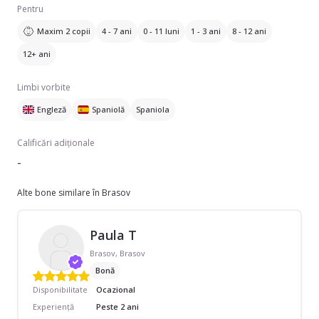
Pentru
Maxim 2 copii
4 - 7 ani
0 - 11 luni
1 - 3 ani
8 - 12 ani
12+ ani
Limbi vorbite
Engleză
Spaniolă
Spaniola
Calificări adiționale
-
Alte bone similare în Brasov
Paula T
Brasov, Brasov
Bonă
Disponibilitate
Ocazional
Experiență
Peste 2 ani