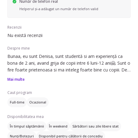
Număr de telefon real
Helperul și-a adăugat un număr de telefon valid
Recenzii
Nu există recenzii
Despre mine
Bunaa, eu sunt Denisa, sunt studentă si am experiență ca
bona de 2 ani, avand grija de copii intre 6 luni-12 ani🤗. Sunt o
fire foarte prietenoasa si ma inteleg foarte bine cu copiii. De
asemenea am participat la voluntariate in care am fost
Mai multe
nevoita sa am grija de copii si am facut activitati distractive
impreuna cu ei
Caut program
Stiu engleza (nivel c1) si spaniola (nivel b2) si am si un
Full-time
Ocazional
certificat de curs de prim ajutor.
Daca descrierea mea te-a atras, astept un mesaj in privat 😊
Disponibilitatea mea
😊
În timpul săptămânii
În weekend
Sărbători sau zile libere stat
Nunți/Botezuri
Disponibil pentru călătorii de concediu