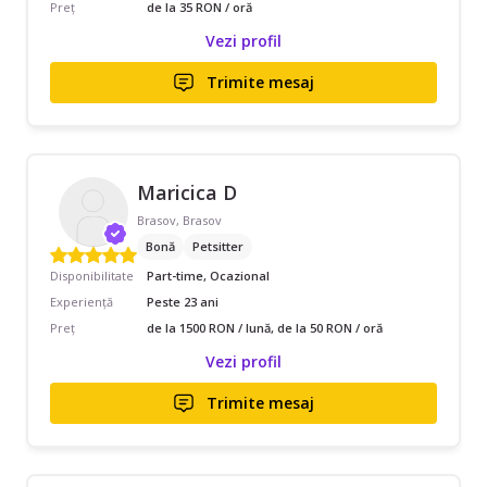
Preț
de la 35 RON / oră
Vezi profil
Trimite mesaj
Maricica D
Brasov, Brasov
Bonă
Petsitter
Disponibilitate
Part-time, Ocazional
Experiență
Peste 23 ani
Preț
de la 1500 RON / lună, de la 50 RON / oră
Vezi profil
Trimite mesaj