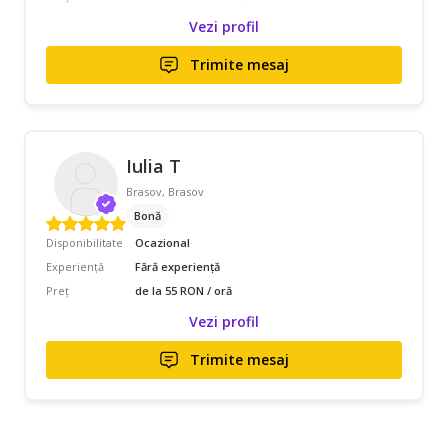
Vezi profil
Trimite mesaj
Iulia T
Brasov, Brasov
Bonă
Disponibilitate
Ocazional
Experiență
Fără experiență
Preț
de la 55 RON / oră
Vezi profil
Trimite mesaj