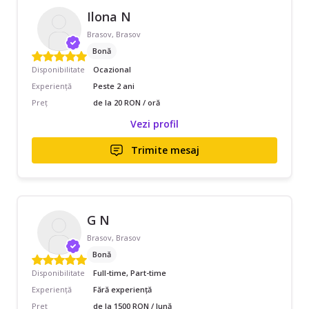
Ilona N
Brasov, Brasov
Bonă
Disponibilitate
Ocazional
Experiență
Peste 2 ani
Preț
de la 20 RON / oră
Vezi profil
Trimite mesaj
G N
Brasov, Brasov
Bonă
Disponibilitate
Full-time, Part-time
Experiență
Fără experiență
Preț
de la 1500 RON / lună