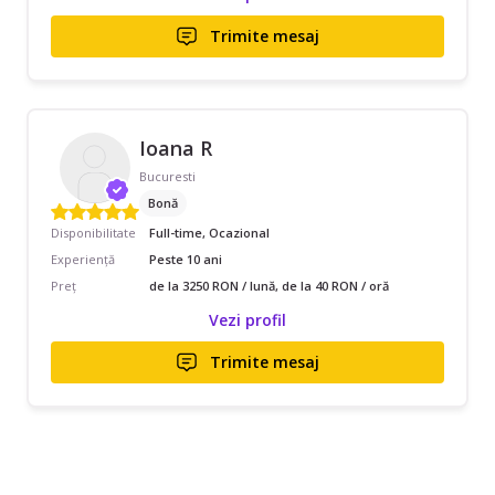
Trimite mesaj
Ioana R
Bucuresti
Bonă
Disponibilitate
Full-time, Ocazional
Experiență
Peste 10 ani
Preț
de la 3250 RON / lună, de la 40 RON / oră
Vezi profil
Trimite mesaj