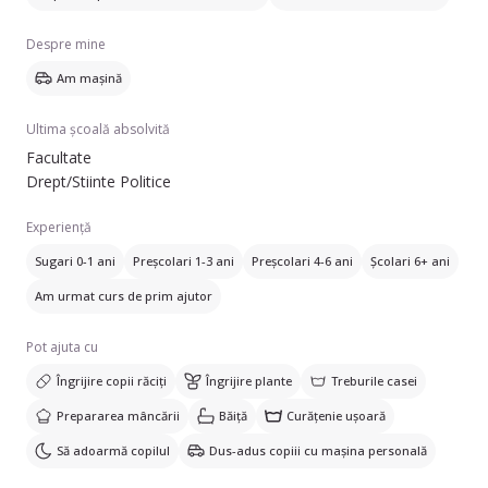
Despre mine
Am mașină
Ultima școală absolvită
Facultate
Drept/Stiinte Politice
Experiență
Sugari 0-1 ani
Preșcolari 1-3 ani
Preșcolari 4-6 ani
Școlari 6+ ani
Am urmat curs de prim ajutor
Pot ajuta cu
Îngrijire copii răciți
Îngrijire plante
Treburile casei
Prepararea mâncării
Băiță
Curățenie ușoară
Să adoarmă copilul
Dus-adus copiii cu mașina personală