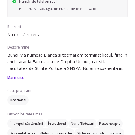
Număr de telefon real
Helperul și-a adăugat un număr de telefon valid
Recenzii
Nu există recenzii
Despre mine
Buna! Ma numesc Bianca si tocmai am terminat liceul, fiind in
anul I atat la Facultatea de Drept a Unibuc, cat si la
Facultatea de Stiinte Politice a SNSPA. Nu am experienta in
domeniu, insa doresc sa devin Helper deoarece imi plac
Mai multe
copiii, ii pot ajuta la teme si pot purta discutii cu acestia pe
orice tema. Sunt o persoana responsabila si prietenoasa. Am
Caut program
un frate mai mic pe care l-am ajutat constant la teme si cu
Ocazional
care am stat din cand in cand
Disponibilitatea mea
În timpul săptămânii
În weekend
Nunți/Botezuri
Peste noapte
Disponibil pentru călătorii de concediu
Sărbători sau zile libere stat