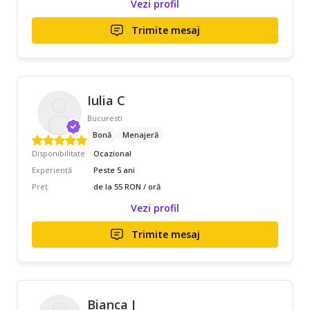
Vezi profil
Trimite mesaj
Iulia C
Bucuresti
Bonă
Menajeră
Disponibilitate
Ocazional
Experiență
Peste 5 ani
Preț
de la 55 RON / oră
Vezi profil
Trimite mesaj
Bianca J