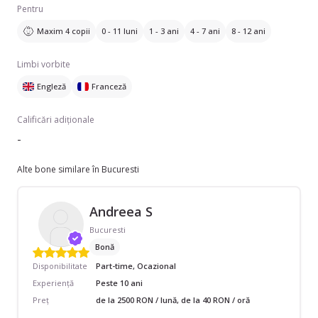
Pentru
Maxim 4 copii
0 - 11 luni
1 - 3 ani
4 - 7 ani
8 - 12 ani
Limbi vorbite
Engleză
Franceză
Calificări adiționale
-
Alte bone similare în Bucuresti
Andreea S
Bucuresti
Bonă
Disponibilitate
Part-time, Ocazional
Experiență
Peste 10 ani
Preț
de la 2500 RON / lună, de la 40 RON / oră