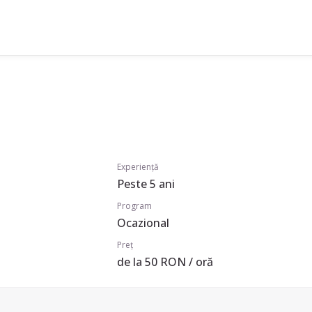
Experiență
Peste 5 ani
Program
Ocazional
Preț
de la 50 RON / oră