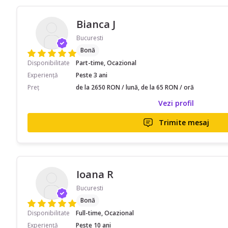
Bianca J
Bucuresti
Bonă
Disponibilitate
Part-time, Ocazional
Experiență
Peste 3 ani
Preț
de la 2650 RON / lună, de la 65 RON / oră
Vezi profil
Trimite mesaj
Ioana R
Bucuresti
Bonă
Disponibilitate
Full-time, Ocazional
Experiență
Peste 10 ani