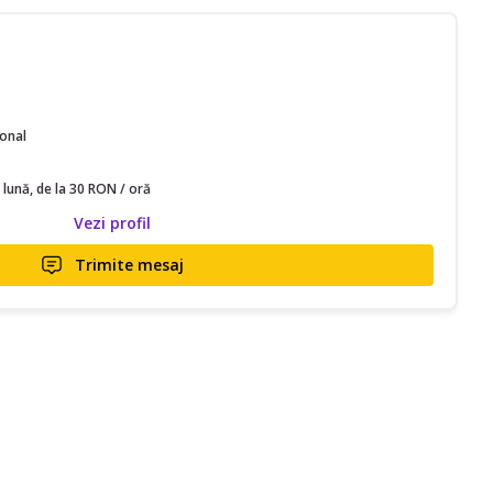
ional
 lună, de la 30 RON / oră
Vezi profil
Trimite mesaj