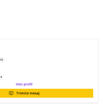
ră
ră
Vezi profil
Trimite mesaj