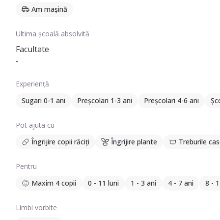
Am mașină
Ultima școală absolvită
Facultate
-
Experiență
Sugari 0-1 ani
Preșcolari 1-3 ani
Preșcolari 4-6 ani
Șco
Pot ajuta cu
Îngrijire copii răciți
Îngrijire plante
Treburile cas
Pentru
Maxim 4 copii
0 - 11 luni
1 - 3 ani
4 - 7 ani
8 - 1
Limbi vorbite