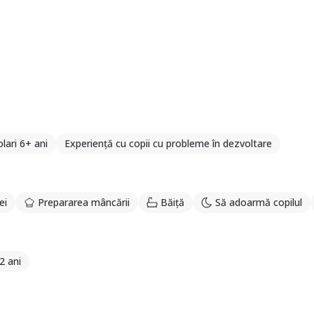
lari 6+ ani
Experiență cu copii cu probleme în dezvoltare
ei
Prepararea mâncării
Băiță
Să adoarmă copilul
2 ani