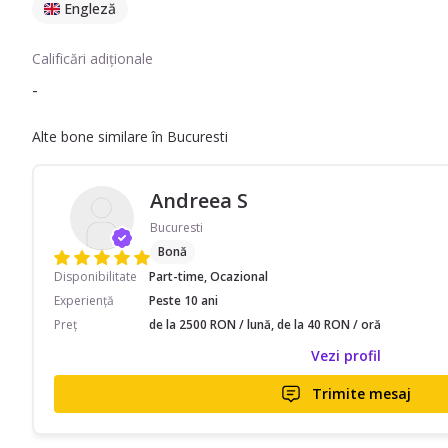
Engleză
Calificări adiționale
-
Alte bone similare în Bucuresti
Andreea S
Bucuresti
Bonă
Disponibilitate
Part-time, Ocazional
Experiență
Peste 10 ani
Preț
de la 2500 RON / lună, de la 40 RON / oră
Vezi profil
Trimite mesaj