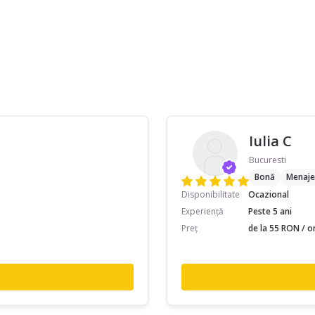
Iulia C
Bucuresti
Bonă
Menaje
Disponibilitate
Ocazional
Experiență
Peste 5 ani
Preț
de la 55 RON / o