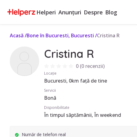
Helperi
Anunțuri
Despre
Blog
Acasă
/
Bone în Bucuresti, Bucuresti
/
Cristina R
Cristina R
0
(
0 recenzii
)
Locație
Bucuresti, 0km față de tine
Servicii
Bonă
Disponibilitate
În timpul săptămânii, În weekend
Număr de telefon real