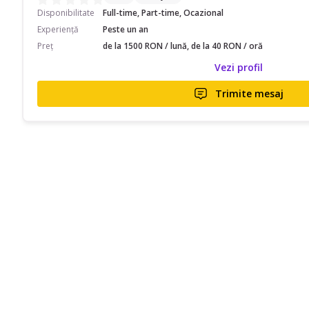
Disponibilitate
Full-time, Part-time, Ocazional
Experiență
Peste un an
Preț
de la 1500 RON / lună, de la 40 RON / oră
Vezi profil
Trimite mesaj