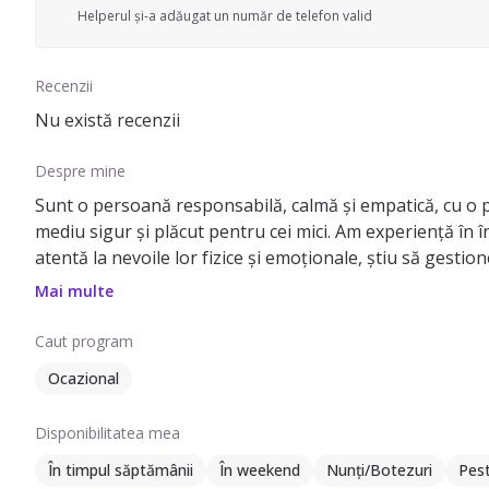
Helperul și-a adăugat un număr de telefon valid
Recenzii
Nu există recenzii
Despre mine
Sunt o persoană responsabilă, calmă și empatică, cu o pas
mediu sigur și plăcut pentru cei mici. Am experiență în în
atentă la nevoile lor fizice și emoționale, știu să gestionez 
educative și recreative, care să sprijine dezvoltarea armo
Mai multe
familiei
Caut program
Ocazional
Disponibilitatea mea
În timpul săptămânii
În weekend
Nunți/Botezuri
Pes