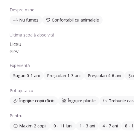
Despre mine
Nu fumez
Confortabil cu animalele
Ultima școală absolvită
Liceu
elev
Experiență
Sugari 0-1 ani
Preșcolari 1-3 ani
Preșcolari 4-6 ani
Șco
Pot ajuta cu
Îngrijire copii răciți
Îngrijire plante
Treburile cas
Pentru
Maxim 2 copii
0 - 11 luni
1 - 3 ani
4 - 7 ani
8 - 1