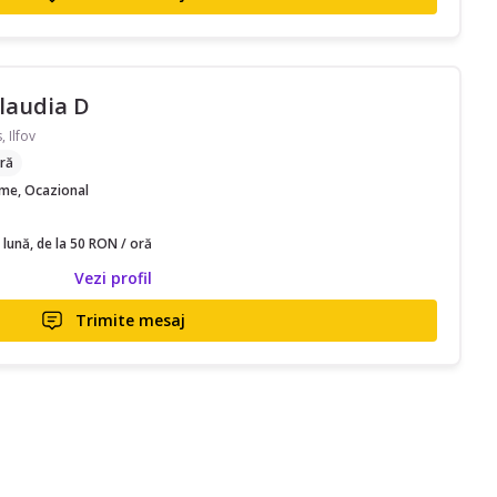
laudia D
, Ilfov
ră
time, Ocazional
 lună, de la 50 RON / oră
Vezi profil
Trimite mesaj