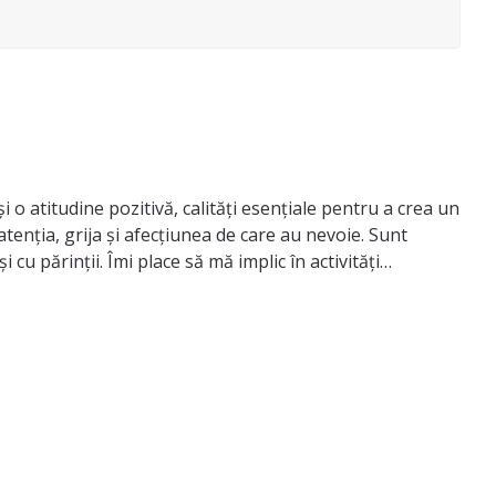
 o atitudine pozitivă, calități esențiale pentru a crea un
atenția, grija și afecțiunea de care au nevoie. Sunt
și cu părinții. Îmi place să mă implic în activități
ât full-time, cât și part-time, în funcție de nevoile