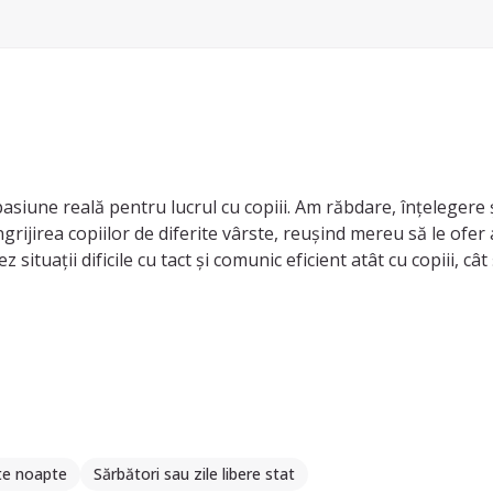
iune reală pentru lucrul cu copiii. Am răbdare, înțelegere și
grijirea copiilor de diferite vârste, reușind mereu să le ofer 
situații dificile cu tact și comunic eficient atât cu copiii, cât 
nioasă a copiilor. Sunt punctuală, de încredere și pot lucra at
te noapte
Sărbători sau zile libere stat