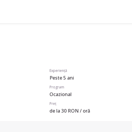
Experiență
Peste 5 ani
Program
Ocazional
Preț
de la 30 RON / oră