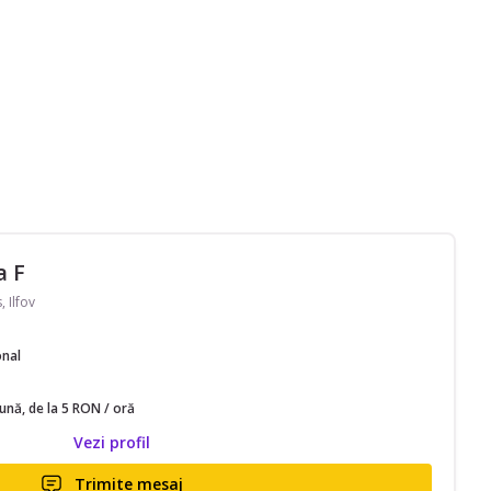
a F
, Ilfov
onal
lună, de la 5 RON / oră
Vezi profil
Trimite mesaj