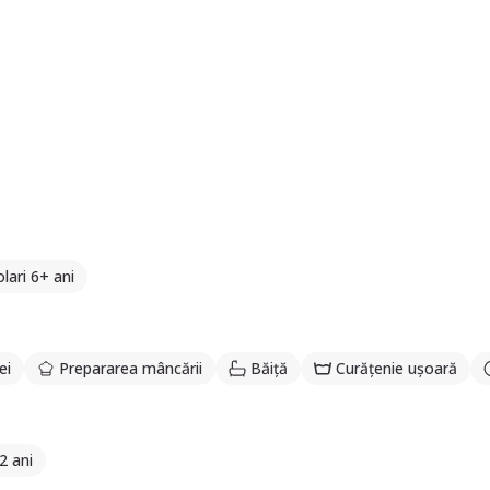
lari 6+ ani
ei
Prepararea mâncării
Băiță
Curățenie ușoară
2 ani