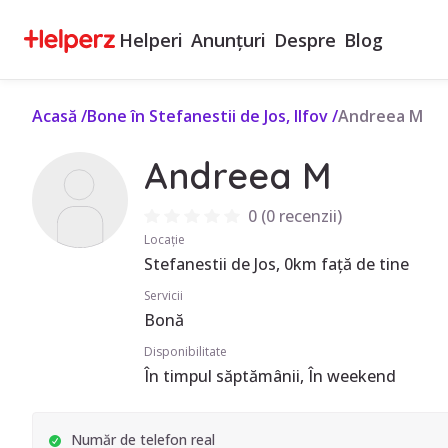
Helperi
Anunțuri
Despre
Blog
Acasă
/
Bone în Stefanestii de Jos, Ilfov
/
Andreea M
Andreea M
0
(
0 recenzii
)
Locație
Stefanestii de Jos, 0km față de tine
Servicii
Bonă
Disponibilitate
În timpul săptămânii, În weekend
Număr de telefon real