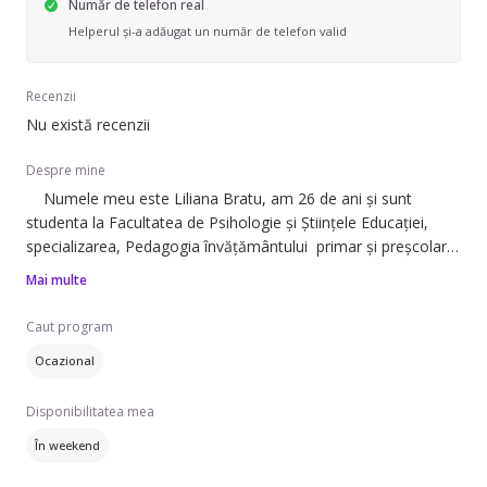
Număr de telefon real
Helperul și-a adăugat un număr de telefon valid
Recenzii
Nu există recenzii
Despre mine
Numele meu este Liliana Bratu, am 26 de ani și sunt
studenta la Facultatea de Psihologie și Științele Educației,
specializarea, Pedagogia învățământului primar și preșcolar.
Sunt o persoană empatică, punctuală, serioasă, răbdătoare,
Mai multe
calmă, dedicata in ceea ce privește educația copilului. Îmi plac
foarte mult copiii, și mai ales sa ajut la dezvoltarea lor. In
Caut program
acest moment lucrez la o grădiniță particulară ca pedagog
Ocazional
senior. Ceea ce îmi doresc este sa mă dezvolt și mai mult în
acest domeniu și cum aș putea face asta daca nu prin
Disponibilitatea mea
practică, chiar ajutând unii părinți care își doresc câteva
momente libere și nu au în grija cui lasă copilul.
În weekend