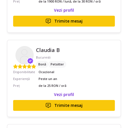
Preț
de la 1900 RON / lună, de la 30 RON / oră
Vezi profil
Trimite mesaj
Claudia B
Bucuresti
Bonă
Petsitter
Disponibilitate
Ocazional
Experiență
Peste un an
Preț
de la 25 RON / oră
Vezi profil
Trimite mesaj