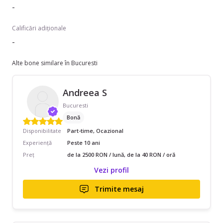
-
Calificări adiționale
-
Alte bone similare în Bucuresti
Andreea S
Bucuresti
Bonă
Disponibilitate
Part-time, Ocazional
Experiență
Peste 10 ani
Preț
de la 2500 RON / lună, de la 40 RON / oră
Vezi profil
Trimite mesaj