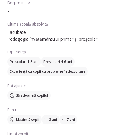
Despre mine
-
Ultima școală absolvită
Facultate
Pedagogia învățământului primar și preșcolar
Experiență
Preșcolari 1-3 ani
Preșcolari 4-6 ani
Experiență cu copii cu probleme în dezvoltare
Pot ajuta cu
Să adoarmă copilul
Pentru
Maxim 2 copii
1 - 3 ani
4 - 7 ani
Limbi vorbite