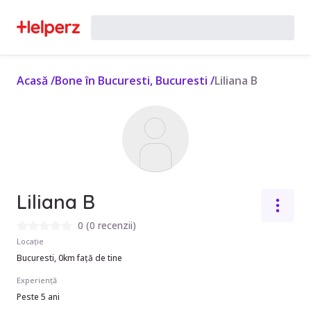
Acasă
/
Bone în Bucuresti, Bucuresti
/
Liliana B
Liliana B
0
(
0 recenzii
)
Locație
Bucuresti, 0km față de tine
Experiență
Peste 5 ani