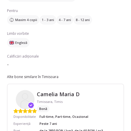
Pentru
Maxim 4 copii
1 - 3 ani
4 - 7 ani
8 - 12 ani
Limbi vorbite
Engleză
Calificări adiționale
-
Alte bone similare în Timisoara
Camelia Maria D
Timisoara, Timis
Bonă
Disponibilitate
Full-time, Part-time, Ocazional
Experiență
Peste 7 ani
Preț
de la 2850 RON / lună, de la 60 RON / oră