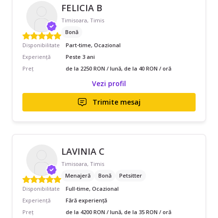
FELICIA B
Timisoara, Timis
Bonă
Disponibilitate
Part-time, Ocazional
Experiență
Peste 3 ani
Preț
de la 2250 RON / lună, de la 40 RON / oră
Vezi profil
Trimite mesaj
LAVINIA C
Timisoara, Timis
Menajeră
Bonă
Petsitter
Disponibilitate
Full-time, Ocazional
Experiență
Fără experiență
Preț
de la 4200 RON / lună, de la 35 RON / oră