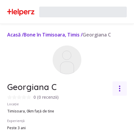
Acasă
/
Bone în Timisoara, Timis
/
Georgiana C
Georgiana C
0
(
0 recenzii
)
Locație
Timisoara, 0km față de tine
Experiență
Peste 3 ani