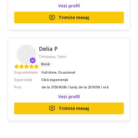
Vezi profil
Trimite mesaj
Delia P
Timisoara, Timis
Bonă
Disponibilitate
Full-time, Ocazional
Experiență
Fără experiență
Preț
de la 3750 RON / lună, de la 25 RON / oră
Vezi profil
Trimite mesaj