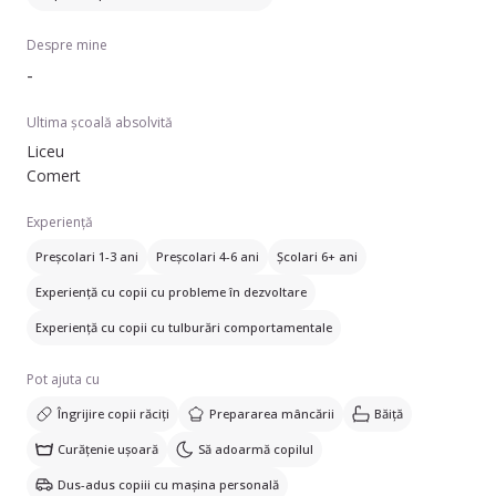
Despre mine
-
Ultima școală absolvită
Liceu
Comert
Experiență
Preșcolari 1-3 ani
Preșcolari 4-6 ani
Școlari 6+ ani
Experiență cu copii cu probleme în dezvoltare
Experiență cu copii cu tulburări comportamentale
Pot ajuta cu
Îngrijire copii răciți
Prepararea mâncării
Băiță
Curățenie ușoară
Să adoarmă copilul
Dus-adus copiii cu mașina personală