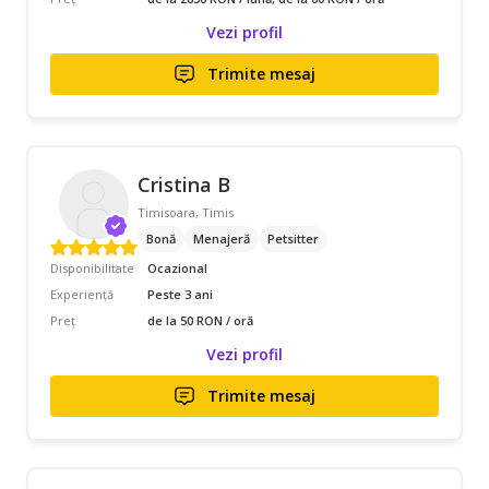
Vezi profil
Trimite mesaj
Cristina B
Timisoara, Timis
Bonă
Menajeră
Petsitter
Disponibilitate
Ocazional
Experiență
Peste 3 ani
Preț
de la 50 RON / oră
Vezi profil
Trimite mesaj