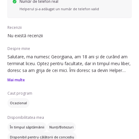
Număr de telefon real
Helperul și-a adăugat un număr de telefon valid
Recenzii
Nu există recenzii
Despre mine
Salutare, ma numesc Georgiana, am 18 ani și de curând am
terminat liceu. Optez pentru facultate, dar in timpul meu liber,
doresc sa am grija de cei mici. Îmi doresc sa devin Helper
deoarece iubesc sa lucrez cu cei mici, sa învăț alături de ei
Mai multe
lucruri noi in fiecare zi, iar la rândul meu sa le ofer
cunoștințele mele, atât pentru scoala, cât si extrașcolare.
Caut program
Sunt o fire deschisă, copilăroasă, prietenoasa si responsabila.
Ocazional
Îmi doresc ca cel mic sa găsescă in mine o prietena, un sprijin
si sper sa ne înțelegem de minune in tot. Mulțumesc!
Disponibilitatea mea
În timpul săptămânii
Nunți/Botezuri
Disponibil pentru călătorii de concediu