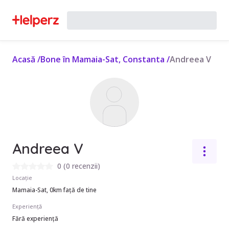
Acasă
/
Bone în Mamaia-Sat, Constanta
/
Andreea V
Andreea V
0
(
0 recenzii
)
Locație
Mamaia-Sat, 0km față de tine
Experiență
Fără experiență