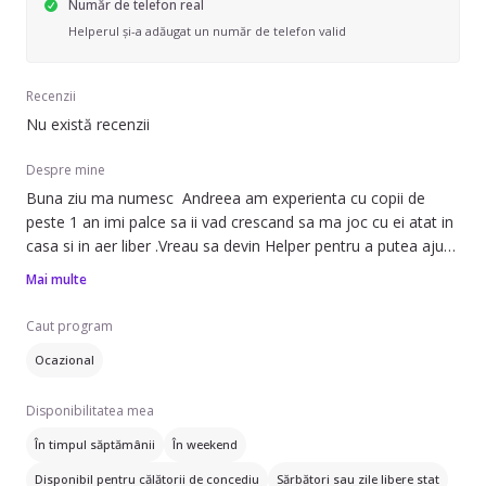
Număr de telefon real
Helperul și-a adăugat un număr de telefon valid
Recenzii
Nu există recenzii
Despre mine
Buna ziu ma numesc Andreea am experienta cu copii de
peste 1 an imi palce sa ii vad crescand sa ma joc cu ei atat in
casa si in aer liber .Vreau sa devin Helper pentru a putea ajuta
familiile care sunt foarte ocupate din cauza locului de muna si
Mai multe
care au putin timp de petrecut cu copii lorImi doresc sa
incepem o colaborare frumoasa si de lunga durata .Atat
Caut program
Dumneavoastra cat si copilul veti fii multumiti de mine .Va
Ocazional
urez o zi buna!
Disponibilitatea mea
În timpul săptămânii
În weekend
Disponibil pentru călătorii de concediu
Sărbători sau zile libere stat