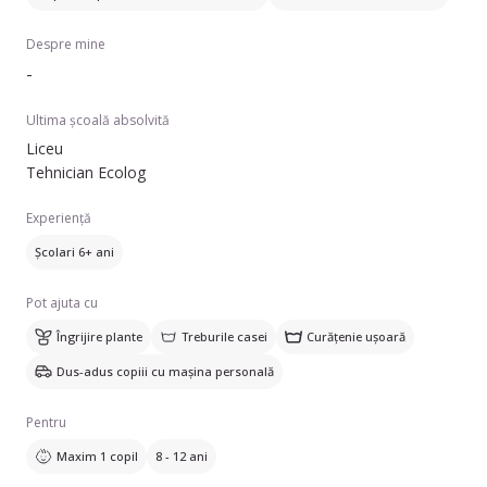
Despre mine
-
Ultima școală absolvită
Liceu
Tehnician Ecolog
Experiență
Școlari 6+ ani
Pot ajuta cu
Îngrijire plante
Treburile casei
Curățenie ușoară
Dus-adus copiii cu mașina personală
Pentru
Maxim 1 copil
8 - 12 ani