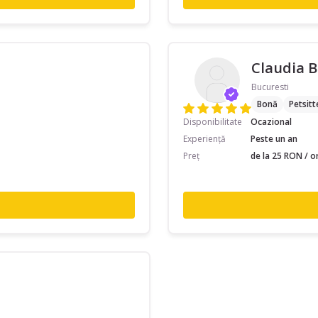
Claudia B
Bucuresti
Bonă
Petsitt
Disponibilitate
Ocazional
Experiență
Peste un an
Preț
de la 25 RON / o