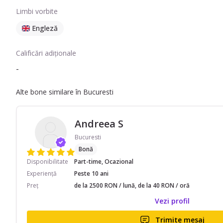
Limbi vorbite
Engleză
Calificări adiționale
-
Alte bone similare în Bucuresti
Andreea S
Bucuresti
Bonă
Disponibilitate
Part-time, Ocazional
Experiență
Peste 10 ani
Preț
de la 2500 RON / lună, de la 40 RON / oră
Vezi profil
Trimite mesaj