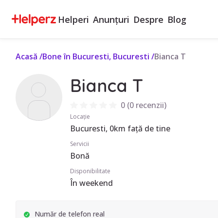
Helperi
Anunțuri
Despre
Blog
Acasă
/
Bone în Bucuresti, Bucuresti
/
Bianca T
Bianca T
0
(
0 recenzii
)
Locație
Bucuresti, 0km față de tine
Servicii
Bonă
Disponibilitate
În weekend
Număr de telefon real