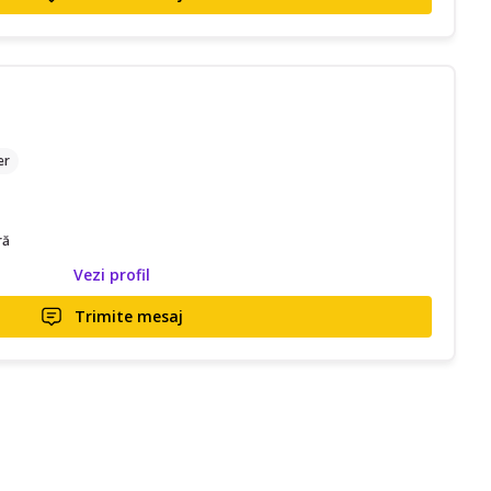
er
ră
Vezi profil
Trimite mesaj