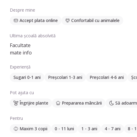
Despre mine
Accept plata online
Confortabil cu animalele
Ultima școală absolvită
Facultate
mate info
Experiență
Sugari 0-1 ani
Preșcolari 1-3 ani
Preșcolari 4-6 ani
Șco
Pot ajuta cu
Îngrijire plante
Prepararea mâncării
Să adoarmă
Pentru
Maxim 3 copii
0 - 11 luni
1 - 3 ani
4 - 7 ani
8 - 1