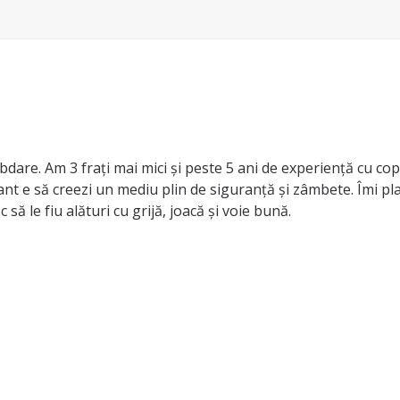
are. Am 3 frați mai mici și peste 5 ani de experiență cu copii
t e să creezi un mediu plin de siguranță și zâmbete. Îmi place
 să le fiu alături cu grijă, joacă și voie bună.