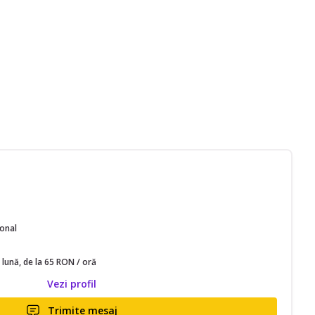
ional
 lună, de la 65 RON / oră
Vezi profil
Trimite mesaj