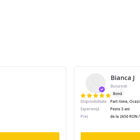
Bianca J
Bucuresti
Bonă
Disponibilitate
Part-time, Ocaz
Experiență
Peste 3 ani
Preț
de la 2650 RON /