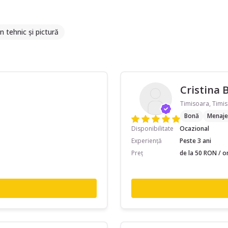
 tehnic și pictură
Cristina 
Timisoara, Timis
Bonă
Menaje
Disponibilitate
Ocazional
Experiență
Peste 3 ani
Preț
de la 50 RON / o