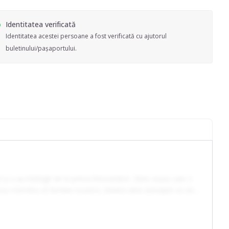
Identitatea verificată
Identitatea acestei persoane a fost verificată cu ajutorul
buletinului/pașaportului.
i s-au îndrăgit de la prima întrevedere. Zilnic ieșea cate 2
ou membru al familiei noastre, băiatul abia așteaptă să vina