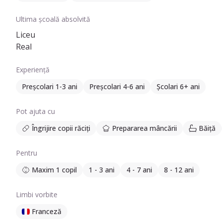
Ultima școală absolvită
Liceu
Real
Experiență
Preșcolari 1-3 ani
Preșcolari 4-6 ani
Școlari 6+ ani
Pot ajuta cu
Îngrijire copii răciți
Prepararea mâncării
Băiță
Pentru
Maxim 1 copil
1 - 3 ani
4 - 7 ani
8 - 12 ani
Limbi vorbite
Franceză