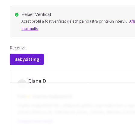
Helper Verificat
Acest profil a fost verificat de echipa noastră printr-un interviu.
Afl
mai multe
Recenzii
Babysitting
Diana D
Timisoara
5.00
Foarte mulțumit/ă
Foarte mulțumită! Am colaborat pentru mai multe luni și sper 
ore pe afara cu el, mâncau se jucau, colorau, dansau și incl
Adi pe la noi .
Citește mai mult