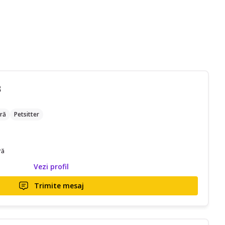
B
ră
Petsitter
ră
Vezi profil
Trimite mesaj