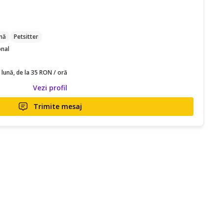
C
nă
Petsitter
onal
 lună, de la 35 RON / oră
Vezi profil
Trimite mesaj