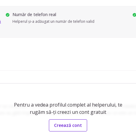
Număr de telefon real
ă
Helperul și-a adăugat un număr de telefon valid
Pentru a vedea profilul complet al helperului, te
sa continuăm să colaborăm. A făcut foarte multe activități cu băiatul ș
rugăm să-ți creezi un cont gratuit
usiv au gătit împreună. O recomand cu căldură! Pot spune că este un n
Creează cont