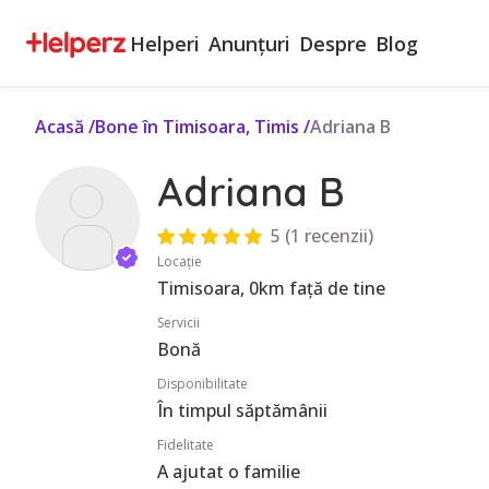
Helperi
Anunțuri
Despre
Blog
Acasă
/
Bone în Timisoara, Timis
/
Adriana B
Adriana B
5
(
1 recenzii
)
Locație
Timisoara, 0km față de tine
Servicii
Bonă
Disponibilitate
În timpul săptămânii
Fidelitate
A ajutat o familie