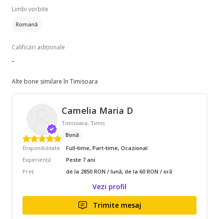
Limbi vorbite
Romană
Calificări adiționale
-
Alte bone similare în Timisoara
Camelia Maria D
Timisoara, Timis
Bonă
Disponibilitate
Full-time, Part-time, Ocazional
Experiență
Peste 7 ani
Preț
de la 2850 RON / lună, de la 60 RON / oră
Vezi profil
Trimite mesaj