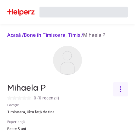
Acasă
/
Bone în Timisoara, Timis
/
Mihaela P
Mihaela P
0
(
0 recenzii
)
Locație
Timisoara, 0km față de tine
Experiență
Peste 5 ani