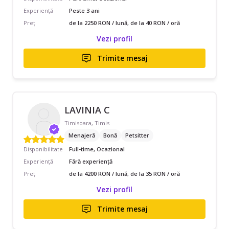
Experiență
Peste 3 ani
Preț
de la 2250 RON / lună, de la 40 RON / oră
Vezi profil
Trimite mesaj
LAVINIA C
Timisoara, Timis
Menajeră
Bonă
Petsitter
Disponibilitate
Full-time, Ocazional
Experiență
Fără experiență
Preț
de la 4200 RON / lună, de la 35 RON / oră
Vezi profil
Trimite mesaj