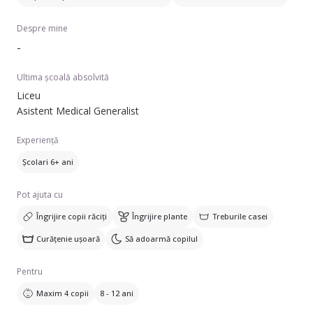
Despre mine
-
Ultima școală absolvită
Liceu
Asistent Medical Generalist
Experiență
Școlari 6+ ani
Pot ajuta cu
Îngrijire copii răciți
Îngrijire plante
Treburile casei
Curățenie ușoară
Să adoarmă copilul
Pentru
Maxim 4 copii
8 - 12 ani