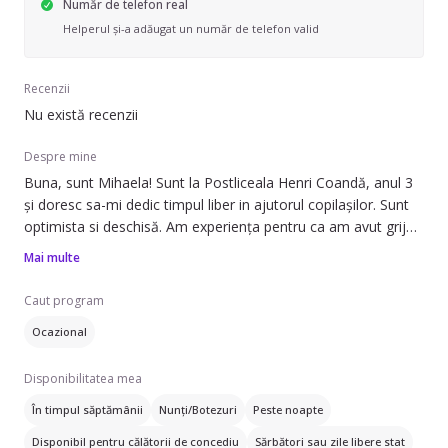
Număr de telefon real
Helperul și-a adăugat un număr de telefon valid
Recenzii
Nu există recenzii
Despre mine
Buna, sunt Mihaela! Sunt la Postliceala Henri Coandă, anul 3
și doresc sa-mi dedic timpul liber in ajutorul copilașilor. Sunt
optimista si deschisă. Am experiența pentru ca am avut grija
de fratele meu.
Mai multe
Caut program
Ocazional
Disponibilitatea mea
În timpul săptămânii
Nunți/Botezuri
Peste noapte
Disponibil pentru călătorii de concediu
Sărbători sau zile libere stat