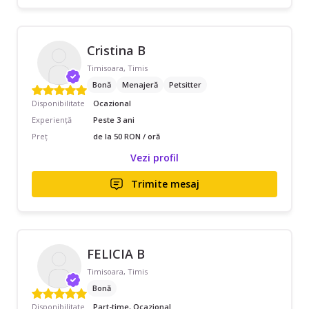
Cristina B
Timisoara, Timis
Bonă
Menajeră
Petsitter
Disponibilitate
Ocazional
Experiență
Peste 3 ani
Preț
de la 50 RON / oră
Vezi profil
Trimite mesaj
FELICIA B
Timisoara, Timis
Bonă
Disponibilitate
Part-time, Ocazional