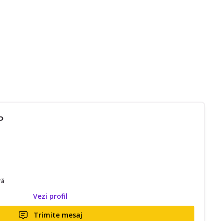
P
ră
Vezi profil
Trimite mesaj