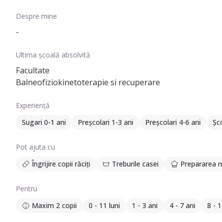
Despre mine
-
Ultima școală absolvită
Facultate
Balneofiziokinetoterapie si recuperare
Experiență
Sugari 0-1 ani
Preșcolari 1-3 ani
Preșcolari 4-6 ani
Șco
Pot ajuta cu
Îngrijire copii răciți
Treburile casei
Prepararea m
Pentru
Maxim 2 copii
0 - 11 luni
1 - 3 ani
4 - 7 ani
8 - 1