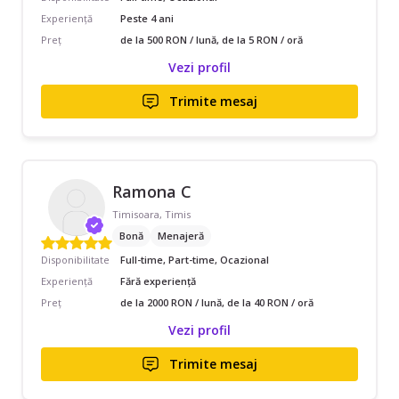
Experiență
Peste 4 ani
Preț
de la 500 RON / lună, de la 5 RON / oră
Vezi profil
Trimite mesaj
Ramona C
Timisoara, Timis
Bonă
Menajeră
Disponibilitate
Full-time, Part-time, Ocazional
Experiență
Fără experiență
Preț
de la 2000 RON / lună, de la 40 RON / oră
Vezi profil
Trimite mesaj