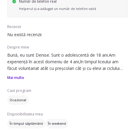
Număr de telefon real
Helperul și-a adăugat un număr de telefon valid
Recenzii
Nu există recenzii
Despre mine
Bună, eu sunt Denise. Sunt o adolescentă de 18 ani.Am
experiență în acest domeniu de 4 ani,în timpul liceului am
făcut voluntariat atât cu preșcolari cât și cu elevi ai ciclului
primar.Doresc sa devin Sitter deoarece ador sa lucrez cu copii
Mai multe
și sa învăț alături de ei zilnic lucruri noi iar la rândul meu sa le
împărtășesc cunoștințele mele.Sunt o fire
Caut program
deschisa,sociabila,prietenoasă și responsabila. Sunt foarte
Ocazional
optimista și pozitiva,aceste lucruri ma însoțesc atât în viata
mea persoana cât și cea profesionala.
Disponibilitatea mea
În timpul săptămânii
În weekend