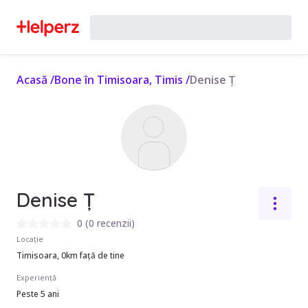
Acasă
/
Bone în Timisoara, Timis
/
Denise Ț
Denise Ț
0
(
0 recenzii
)
Locație
Timisoara, 0km față de tine
Experiență
Peste 5 ani