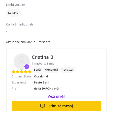
Limbi vorbite
Italiană
Calificări adiționale
-
Alte bone similare în Timisoara
Cristina B
Timisoara, Timis
Bonă
Menajeră
Petsitter
Disponibilitate
Ocazional
Experiență
Peste 3 ani
Preț
de la 50 RON / oră
Vezi profil
Trimite mesaj