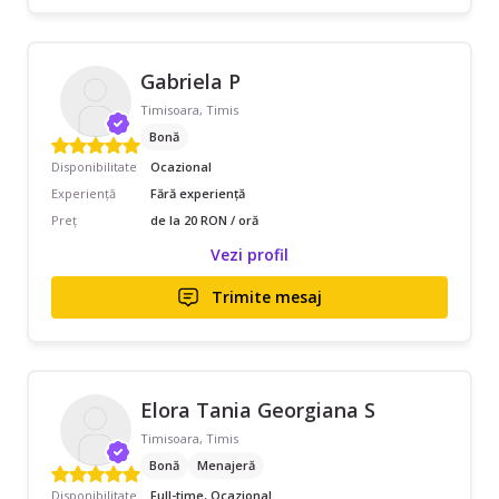
Gabriela P
Timisoara, Timis
Bonă
Disponibilitate
Ocazional
Experiență
Fără experiență
Preț
de la 20 RON / oră
Vezi profil
Trimite mesaj
Elora Tania Georgiana S
Timisoara, Timis
Bonă
Menajeră
Disponibilitate
Full-time, Ocazional