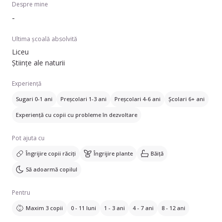
Despre mine
-
Ultima școală absolvită
Liceu
Științe ale naturii
Experiență
Sugari 0-1 ani
Preșcolari 1-3 ani
Preșcolari 4-6 ani
Școlari 6+ ani
Experiență cu copii cu probleme în dezvoltare
Pot ajuta cu
Îngrijire copii răciți
Îngrijire plante
Băiță
Să adoarmă copilul
Pentru
Maxim 3 copii
0 - 11 luni
1 - 3 ani
4 - 7 ani
8 - 12 ani