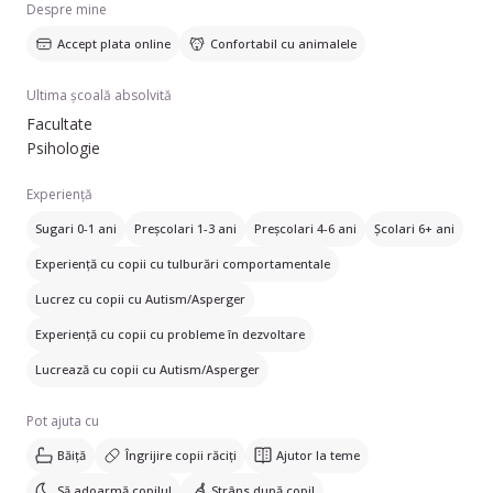
Despre mine
Accept plata online
Confortabil cu animalele
Ultima școală absolvită
Facultate
Psihologie
Experiență
Sugari 0-1 ani
Preșcolari 1-3 ani
Preșcolari 4-6 ani
Școlari 6+ ani
Experiență cu copii cu tulburări comportamentale
Lucrez cu copii cu Autism/Asperger
Experiență cu copii cu probleme în dezvoltare
Lucrează cu copii cu Autism/Asperger
Pot ajuta cu
Băiță
Îngrijire copii răciți
Ajutor la teme
Să adoarmă copilul
Strâns după copil