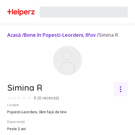
Acasă
/
Bone în Popesti-Leordeni, Ilfov
/
Simina R
Simina R
0
(
0 recenzii
)
Locație
Popesti-Leordeni, 0km față de tine
Experiență
Peste 3 ani