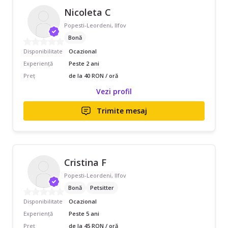
Nicoleta C
Popesti-Leordeni, Ilfov
Bonă
Disponibilitate
Ocazional
Experiență
Peste 2 ani
Preț
de la 40 RON / oră
Vezi profil
Trimite mesaj
Cristina F
Popesti-Leordeni, Ilfov
Bonă
Petsitter
Disponibilitate
Ocazional
Experiență
Peste 5 ani
Preț
de la 45 RON / oră