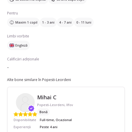
Pentru
Maxim 1 copil
1 - 3 ani
4 - 7 ani
0 - 11 luni
Limbi vorbite
Engleză
Calificări adiționale
-
Alte bone similare în Popesti-Leordeni
Mihai C
Popesti-Leordeni, Ilfov
Bonă
Disponibilitate
Full-time, Ocazional
Experiență
Peste 4 ani