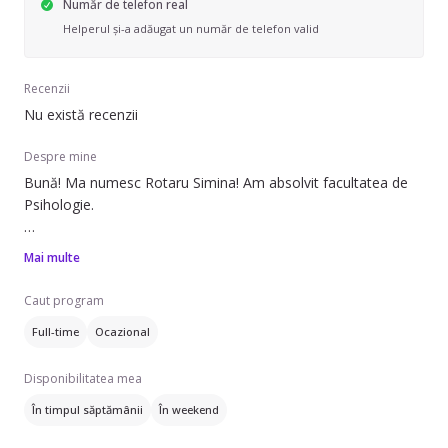
Număr de telefon real
Helperul și-a adăugat un număr de telefon valid
Recenzii
Nu există recenzii
Despre mine
Bună! Ma numesc Rotaru Simina! Am absolvit facultatea de
Psihologie.
Dețin experiență ca bona, iar pe lângă aceasta, am inceput sa
Mai multe
lucrez ca terapeut ABA cu copilași diagnosticați cu autism,
ADHD, comportament opozant/agresiv din 2021.
Caut program
Full-time
Ocazional
Pentru mai multe detalii, puteți sa ma contactați prin mesaje.
Disponibilitatea mea
În timpul săptămânii
În weekend