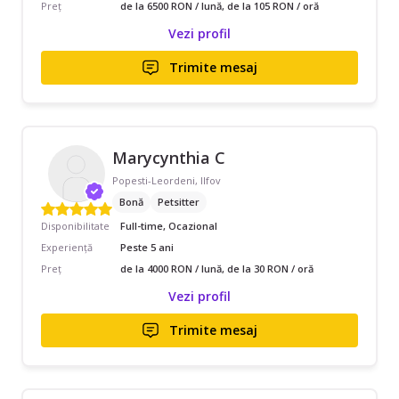
Preț
de la 6500 RON / lună, de la 105 RON / oră
Vezi profil
Trimite mesaj
Marycynthia C
Popesti-Leordeni, Ilfov
Bonă
Petsitter
Disponibilitate
Full-time, Ocazional
Experiență
Peste 5 ani
Preț
de la 4000 RON / lună, de la 30 RON / oră
Vezi profil
Trimite mesaj