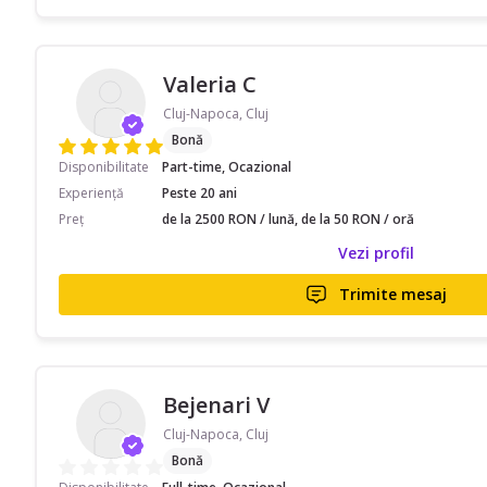
Valeria C
Cluj-Napoca, Cluj
Bonă
Disponibilitate
Part-time, Ocazional
Experiență
Peste 20 ani
Preț
de la 2500 RON / lună, de la 50 RON / oră
Vezi profil
Trimite mesaj
Bejenari V
Cluj-Napoca, Cluj
Bonă