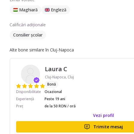
Maghiară
Engleză
Calificări adiționale
Consilier școlar
Alte bone similare în Cluj-Napoca
Laura C
Cluj-Napoca, Cluj
Bonă
Disponibilitate
Ocazional
Experiență
Peste 19 ani
Preț
de la 50 RON / oră
Vezi profil
Trimite mesaj