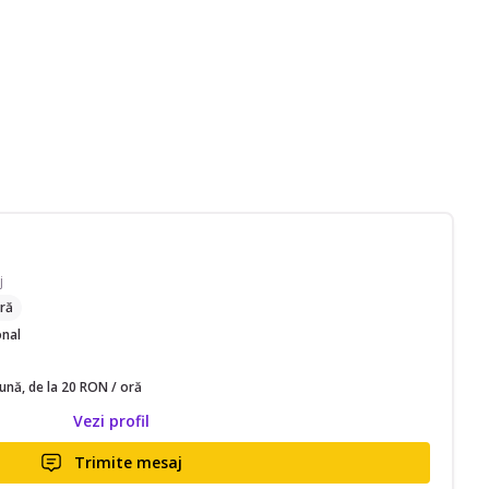
j
ră
onal
lună, de la 20 RON / oră
Vezi profil
Trimite mesaj