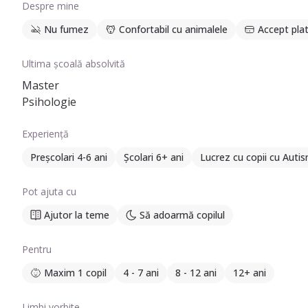
Despre mine
Nu fumez
Confortabil cu animalele
Accept plat
Ultima școală absolvită
Master
Psihologie
Experiență
Preșcolari 4-6 ani
Școlari 6+ ani
Lucrez cu copii cu Auti
Pot ajuta cu
Ajutor la teme
Să adoarmă copilul
Pentru
Maxim 1 copil
4 - 7 ani
8 - 12 ani
12+ ani
Limbi vorbite