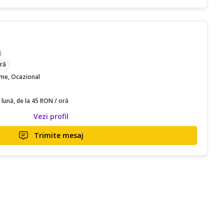
j
ră
time, Ocazional
 lună, de la 45 RON / oră
Vezi profil
Trimite mesaj