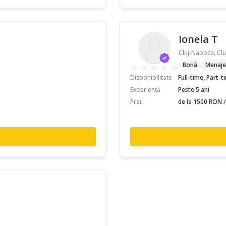
Ionela T
Cluj-Napoca, Clu
Bonă
Menaje
Disponibilitate
Full-time, Part-
Experiență
Peste 5 ani
Preț
de la 1500 RON /