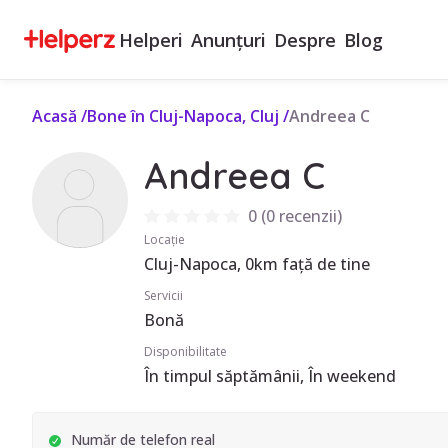
Helperi
Anunțuri
Despre
Blog
Acasă
/
Bone în Cluj-Napoca, Cluj
/
Andreea C
Andreea C
0
(
0 recenzii
)
Locație
Cluj-Napoca, 0km față de tine
Servicii
Bonă
Disponibilitate
În timpul săptămânii, În weekend
Număr de telefon real