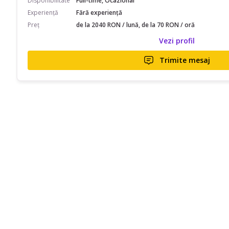
Disponibilitate
Full-time, Ocazional
Experiență
Fără experiență
Preț
de la 2040 RON / lună, de la 70 RON / oră
Vezi profil
Trimite mesaj