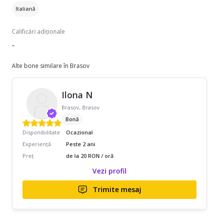
Italiană
Calificări adiționale
-
Alte bone similare în Brasov
Ilona N
Brasov, Brasov
Bonă
Disponibilitate
Ocazional
Experiență
Peste 2 ani
Preț
de la 20 RON / oră
Vezi profil
Trimite mesaj