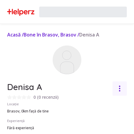
Acasă
/
Bone în Brasov, Brasov
/
Denisa A
Denisa A
0
(
0 recenzii
)
Locație
Brasov, 0km față de tine
Experiență
Fără experiență