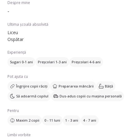
Despre mine
-
Ultima școală absolvită
Liceu
Ospătar
Experiență
Sugari 0-1 ani
Preșcolari 1-3 ani
Preșcolari 4-6 ani
Pot ajuta cu
Îngrijire copii răciți
Prepararea mâncării
Băiță
Să adoarmă copilul
Dus-adus copiii cu mașina personală
Pentru
Maxim 2 copii
0 - 11 luni
1 - 3 ani
4 - 7 ani
Limbi vorbite