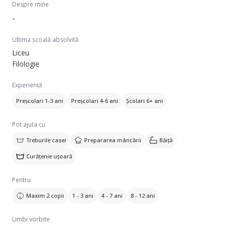
Despre mine
-
Ultima școală absolvită
Liceu
Filologie
Experiență
Preșcolari 1-3 ani
Preșcolari 4-6 ani
Școlari 6+ ani
Pot ajuta cu
Treburile casei
Prepararea mâncării
Băiță
Curățenie ușoară
Pentru
Maxim 2 copii
1 - 3 ani
4 - 7 ani
8 - 12 ani
Limbi vorbite