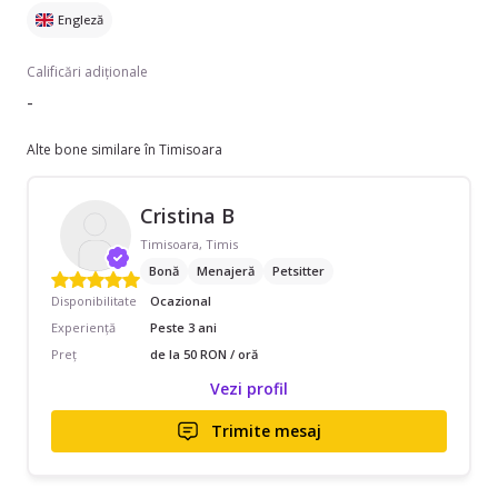
Engleză
Calificări adiționale
-
Alte bone similare în Timisoara
Cristina B
Timisoara, Timis
Bonă
Menajeră
Petsitter
Disponibilitate
Ocazional
Experiență
Peste 3 ani
Preț
de la 50 RON / oră
Vezi profil
Trimite mesaj