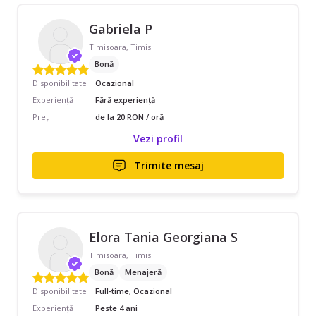
Gabriela P
Timisoara, Timis
Bonă
Disponibilitate
Ocazional
Experiență
Fără experiență
Preț
de la 20 RON / oră
Vezi profil
Trimite mesaj
Elora Tania Georgiana S
Timisoara, Timis
Bonă
Menajeră
Disponibilitate
Full-time, Ocazional
Experiență
Peste 4 ani