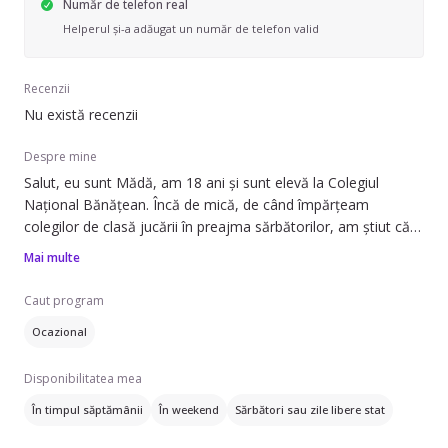
Număr de telefon real
Helperul și-a adăugat un număr de telefon valid
Recenzii
Nu există recenzii
Despre mine
Salut, eu sunt Mădă, am 18 ani și sunt elevă la Colegiul
Național Bănățean. Încă de mică, de când împărțeam
colegilor de clasă jucării în preajma sărbătorilor, am știut că
îmi place să lucrez cu copii. Am făcut voluntariat la centrul
Mai multe
pentru copii "Casa Pater Berno" din satul Bacova, de acolo
de unde provin. În general mă apropii foarte ușor de micuți și
Caut program
mă asigur mereu că vin cu materiale distractive și
Ocazional
educaționale pentru ei, astfel încât să nu se plictisească și să
nu stea prea mult cu ochii în ecran. Sunt creativă și încurajez
Disponibilitatea mea
copiii să exploreze, să fie curioși și să învețe. Îi pot ajuta cu
temele și uneori chiar le pot transforma în învățare prin
În timpul săptămânii
În weekend
Sărbători sau zile libere stat
joacă.