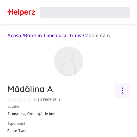
Acasă
/
Bone în Timisoara, Timis
/
Mădălina A
Mădălina A
0
(
0 recenzii
)
Locație
Timisoara, 0km față de tine
Experiență
Peste 3 ani