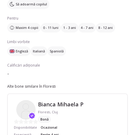
Să adoarmă copilul
Pentru
Maxim 4 copii
0 - 11 luni
1 - 3 ani
4 - 7 ani
8 - 12 ani
Limbi vorbite
Engleză
Italiană
Spaniolă
Calificări adiționale
-
Alte bone similare în Floresti
Bianca Mihaela P
Floresti, Cluj
Bonă
Disponibilitate
Ocazional
Experiență
Peste 4 ani