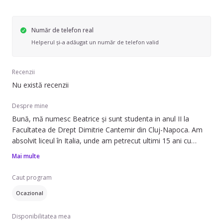
Număr de telefon real
Helperul și-a adăugat un număr de telefon valid
Recenzii
Nu există recenzii
Despre mine
Bună, mă numesc Beatrice și sunt studenta in anul II la
Facultatea de Drept Dimitrie Cantemir din Cluj-Napoca. Am
absolvit liceul în Italia, unde am petrecut ultimi 15 ani cu
familia mea. Îmi plac copii, ma înțeleg foarte bine cu ei și îmi
Mai multe
place sa ne jucam împreuna. Sunt obișnuita sa stau cu ei și sa
le fac baie, am ajutat prietenele mamei mele mereu cu proprii
Caut program
copii, deci sunt destul de obișnuita. Am stat și cu copii nou
Ocazional
născuți și cu cei mai mari, pana la vârsta de 12 ani. Îi pot
ajuta cu temele, cu joaca, pot ajuta cu treburile prin casa, cu
Disponibilitatea mea
prepararea meselor și nu ma deranjează sa ajut la tot ce este