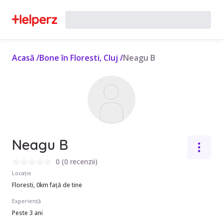
Acasă
/
Bone în Floresti, Cluj
/
Neagu B
Neagu B
0
(
0 recenzii
)
Locație
Floresti, 0km față de tine
Experiență
Peste 3 ani