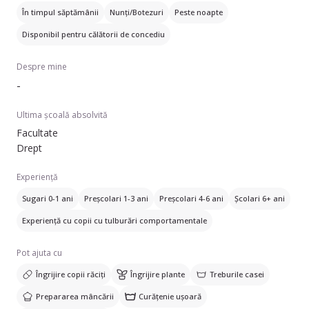
nevoie. Pot vorbi în Engleza cu copii pentru părinți care
În timpul săptămânii
Nunți/Botezuri
Peste noapte
doresc sa ii crească pe cei mici vorbind aceasta limba. Sunt o
Disponibil pentru călătorii de concediu
fire foarte empatica si foarte fericita când se joaca cu cei
mici. Sper la o colaborare cât mai frumoasa!
Despre mine
-
Ultima școală absolvită
Facultate
Drept
Experiență
Sugari 0-1 ani
Preșcolari 1-3 ani
Preșcolari 4-6 ani
Școlari 6+ ani
Experiență cu copii cu tulburări comportamentale
Pot ajuta cu
Îngrijire copii răciți
Îngrijire plante
Treburile casei
Prepararea mâncării
Curățenie ușoară