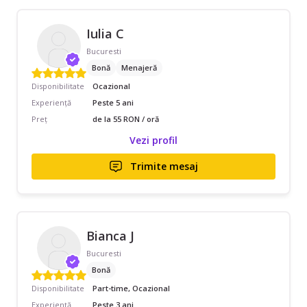
Iulia C
Bucuresti
Bonă
Menajeră
Disponibilitate
Ocazional
Experiență
Peste 5 ani
Preț
de la 55 RON / oră
Vezi profil
Trimite mesaj
Bianca J
Bucuresti
Bonă
Disponibilitate
Part-time, Ocazional
Experiență
Peste 3 ani