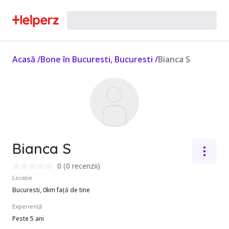
Acasă
/
Bone în Bucuresti, Bucuresti
/
Bianca S
Bianca S
0
(
0 recenzii
)
Locație
Bucuresti, 0km față de tine
Experiență
Peste 5 ani