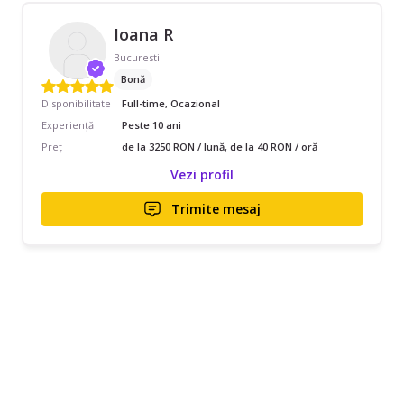
Ioana R
Bucuresti
Bonă
Disponibilitate
Full-time, Ocazional
Experiență
Peste 10 ani
Preț
de la 3250 RON / lună, de la 40 RON / oră
Vezi profil
Trimite mesaj