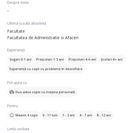
Despre mine
-
Ultima școală absolvită
Facultate
Facultatea de Administratie si Afaceri
Experiență
Sugari 0-1 ani
Preșcolari 1-3 ani
Preșcolari 4-6 ani
Școlari 6+ ani
Experiență cu copii cu probleme în dezvoltare
Pot ajuta cu
Dus-adus copiii cu mașina personală
Pentru
Maxim 4 copii
0 - 11 luni
1 - 3 ani
4 - 7 ani
8 - 12 ani
Limbi vorbite