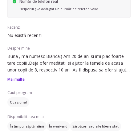
Număr de telefon real
Helperul și-a adăugat un număr de telefon valid
Recenzii
Nu există recenzii
Despre mine
Buna , ma numesc Bianca:) Am 20 de ani si imi plac foarte
tare copiii .Deja ofer meditatii si ajutor la temele de acasa
unor copii de 8, respectiv 10 ani .As fi dispusa sa ofer si ajutor
in ceea ce priveste petrecerea timpului cu copiii d-voastra cat
Mai multe
timp d-voastra nu va permite timpul . Imi plac foarte mult
copiii si consider ca si cei mici se ataseaza destul de repede
Caut program
de mine :)
Ocazional
Disponibilitatea mea
În timpul săptămânii
În weekend
Sărbători sau zile libere stat