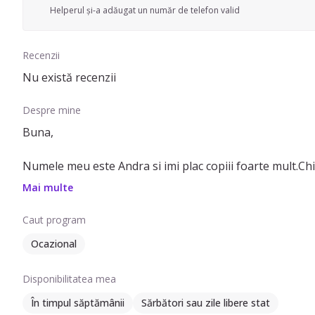
Helperul și-a adăugat un număr de telefon valid
Recenzii
Nu există recenzii
Despre mine
Buna,
Numele meu este Andra si imi plac copiii foarte mult.Chiar
Am 25 ani si consider ca ma pot mula pe activitati diverse
Mai multe
ii ajut la teme.Cunosc foarte bine ce inseamna a ingriji 
Pot fi utila in diversele activitati gospodaresti,oricare ar 
Caut program
As fi o alegere foarte buna ca bona,deoarece as fi ca un
Ocazional
Disponibilitatea mea
În timpul săptămânii
Sărbători sau zile libere stat