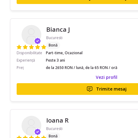
Bianca J
Bucuresti
Bonă
Disponibilitate
Part-time, Ocazional
Experiență
Peste 3 ani
Preț
de la 2650 RON / lună, de la 65 RON / oră
Vezi profil
Trimite mesaj
Ioana R
Bucuresti
Bonă