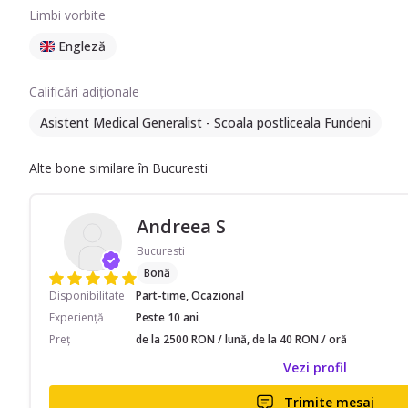
Limbi vorbite
Engleză
Calificări adiționale
Asistent Medical Generalist - Scoala postliceala Fundeni
Alte bone similare în Bucuresti
Andreea S
Bucuresti
Bonă
Disponibilitate
Part-time, Ocazional
Experiență
Peste 10 ani
Preț
de la 2500 RON / lună, de la 40 RON / oră
Vezi profil
Trimite mesaj