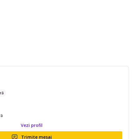
ră
ră
Vezi profil
Trimite mesaj