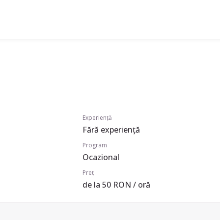
Experiență
Fără experiență
Program
Ocazional
Preț
de la 50 RON / oră