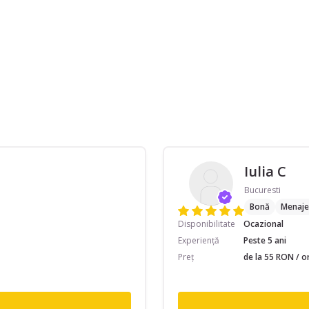
Iulia C
Bucuresti
Bonă
Menaje
Disponibilitate
Ocazional
Experiență
Peste 5 ani
Preț
de la 55 RON / o