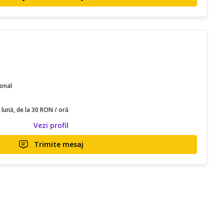
ional
 lună, de la 30 RON / oră
Vezi profil
Trimite mesaj