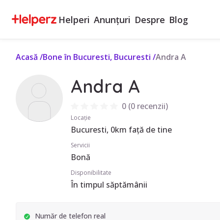
Helperi
Anunțuri
Despre
Blog
Acasă
/
Bone în Bucuresti, Bucuresti
/
Andra A
Andra A
0
(
0 recenzii
)
Locație
Bucuresti, 0km față de tine
Servicii
Bonă
Disponibilitate
În timpul săptămânii
Număr de telefon real