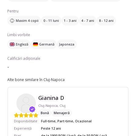
Pentru
Maxim 4 copii
0 - 11 luni
1 - 3 ani
4 - 7 ani
8 - 12 ani
Limbi vorbite
Engleză
Germană
Japoneza
Calificări adiționale
-
Alte bone similare în Cluj-Napoca
Gianina D
Cluj-Napoca, Cluj
Bonă
Menajeră
Disponibilitate
Full-time, Part-time, Ocazional
Experiență
Peste 12 ani
Preț
de la 1900 RON / lună, de la 50 RON / oră