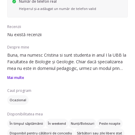
Număr de telefon real
Helperul și-a adăugat un număr de telefon valid
Recenzii
Nu există recenzii
Despre mine
Buna, ma numesc Cristina si sunt studenta in anul I la UBB la
Facultatea de Biologie și Geologie. Chiar dacă specializarea
mea nu este in domeniul pedagogic, urmez un modul prin
care sa obtin un certificat pentru a fi profesoara si a lucra
Mai multe
într-o zi in invatamant. Imi place sa lucrez cu copii si sa ii am
in preajma, pe perioada liceului având un job ca si animator
Caut program
pentru copii care implica si supravegherea lor totală, si
Ocazional
învățarea acestora principii si valori despre natura. Sunt o fire
deschisa ,responsabilă si as dori sa reusesc sa ma dezvolt cat
Disponibilitatea mea
mai mult pe partea aceasta
În timpul săptămânii
În weekend
Nunți/Botezuri
Peste noapte
Disponibil pentru călătorii de concediu
Sărbători sau zile libere stat