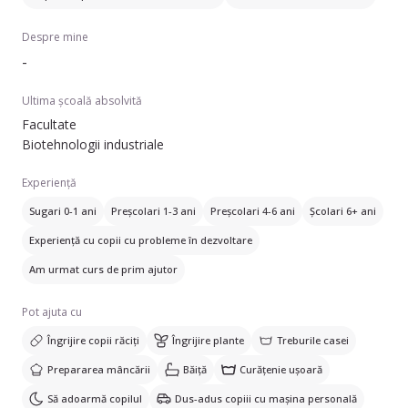
Despre mine
-
Ultima școală absolvită
Facultate
Biotehnologii industriale
Experiență
Sugari 0-1 ani
Preșcolari 1-3 ani
Preșcolari 4-6 ani
Școlari 6+ ani
Experiență cu copii cu probleme în dezvoltare
Am urmat curs de prim ajutor
Pot ajuta cu
Îngrijire copii răciți
Îngrijire plante
Treburile casei
Prepararea mâncării
Băiță
Curățenie ușoară
Să adoarmă copilul
Dus-adus copiii cu mașina personală