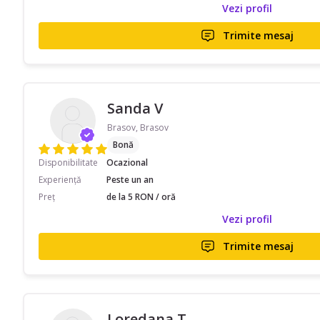
Vezi profil
Trimite mesaj
Sanda V
Brasov, Brasov
Bonă
Disponibilitate
Ocazional
Experiență
Peste un an
Preț
de la 5 RON / oră
Vezi profil
Trimite mesaj
Loredana T