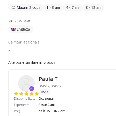
Maxim 2 copii
1 - 3 ani
4 - 7 ani
8 - 12 ani
Limbi vorbite
Engleză
Calificări adiționale
-
Alte bone similare în Brasov
Paula T
Brasov, Brasov
Bonă
Disponibilitate
Ocazional
Experiență
Peste 2 ani
Preț
de la 35 RON / oră