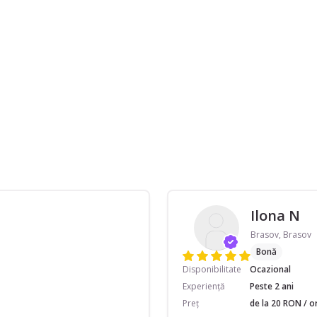
Ilona N
Brasov, Brasov
Bonă
Disponibilitate
Ocazional
Experiență
Peste 2 ani
Preț
de la 20 RON / o