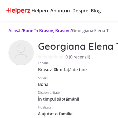
Helperi
Anunțuri
Despre
Blog
Acasă
/
Bone în Brasov, Brasov
/
Georgiana Elena T
Georgiana Elena 
0
(
0 recenzii
)
Locație
Brasov, 0km față de tine
Servicii
Bonă
Disponibilitate
În timpul săptămânii
Fidelitate
A ajutat o familie