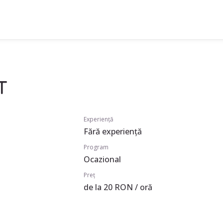
T
Experiență
Fără experiență
Program
Ocazional
Preț
de la 20 RON / oră