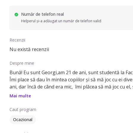
Număr de telefon real
Helperul și-a adăugat un număr de telefon valid
Recenzii
Nu există recenzii
Despre mine
Bună! Eu sunt Georgi,am 21 de ani, sunt studentă la Facult
Îmi place să dau în mintea copiilor și să mă joc cu ei div
ani, dar încă de când era mic, îmi plăcea să mă joc cu el,
de 6, respectiv 7 ani, și mai au unul mic de 2 anișori(mam
Mai multe
brațe și să le ofer dragostea mea. Pot face activități cre
Caut program
Ocazional