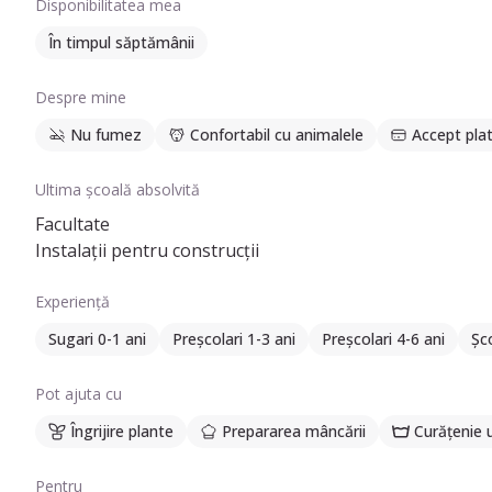
Disponibilitatea mea
În timpul săptămânii
Despre mine
Nu fumez
Confortabil cu animalele
Accept plat
Ultima școală absolvită
Facultate
Instalații pentru construcții
Experiență
Sugari 0-1 ani
Preșcolari 1-3 ani
Preșcolari 4-6 ani
Șco
Pot ajuta cu
Îngrijire plante
Prepararea mâncării
Curățenie 
Pentru