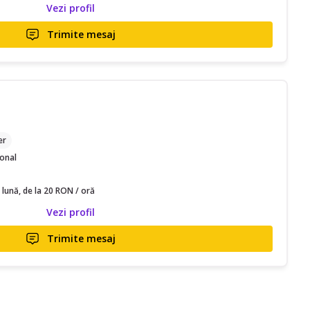
Vezi profil
Trimite mesaj
er
ional
 lună, de la 20 RON / oră
Vezi profil
Trimite mesaj