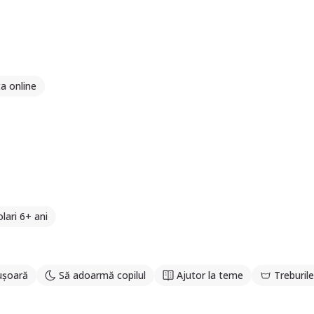
a online
lari 6+ ani
ușoară
Să adoarmă copilul
Ajutor la teme
Treburile