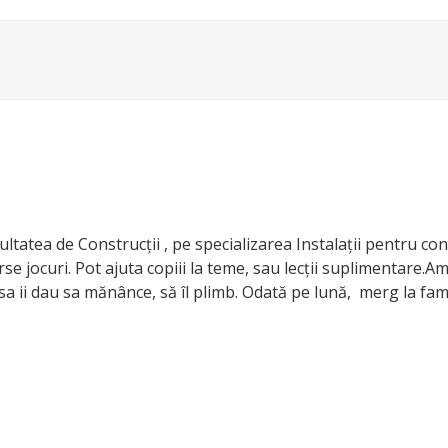
atea de Construcții , pe specializarea Instalații pentru constr
erse jocuri. Pot ajuta copiii la teme, sau lecții suplimentare.A
 sa ii dau sa mănânce, să îl plimb. Odată pe lună, merg la famil
a iubitului este asistent maternal). De fiecare dată când merg a
ative( modelare plastelina, desene, obiecte din hârtie glasată