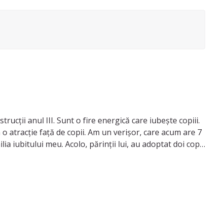
ucții anul III. Sunt o fire energică care iubește copiii.
m o atracție față de copii. Am un verișor, care acum are 7
ia iubitului meu. Acolo, părinții lui, au adoptat doi copii
colo îmi place să mă joc cu toți copiii, să îi iau în
, creponata etc).