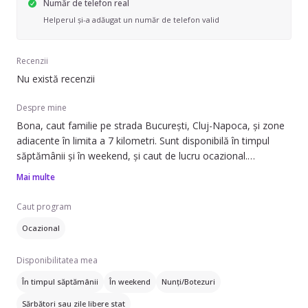
Număr de telefon real
Helperul și-a adăugat un număr de telefon valid
Recenzii
Nu există recenzii
Despre mine
Bona, caut familie pe strada București, Cluj-Napoca, și zone
adiacente în limita a 7 kilometri. Sunt disponibilă în timpul
săptămânii și în weekend, și caut de lucru ocazional.
Mai multe
Pot să ofer ajutor cu: îngrijirea copiilor răciți, băiță, curățenie
ușoară, să adoarmă copilul și strâns după copil. Am
Caut program
experiență de 5 ani în îngrijirea copiilor din diferite categorii de
Ocazional
vârstă: sugari (0-1 ani), preșcolari (1-3 ani și 4-6 ani) și școlari
(6+ ani).
Disponibilitatea mea
Vorbiți maghiară și greacă. De asemenea, sunt asistent
În timpul săptămânii
În weekend
Nunți/Botezuri
medical certificat, ceea ce îmi permite să ofer o îngrijire
Sărbători sau zile libere stat
suplimentară pentru copiii care au nevoie de atenție specială.