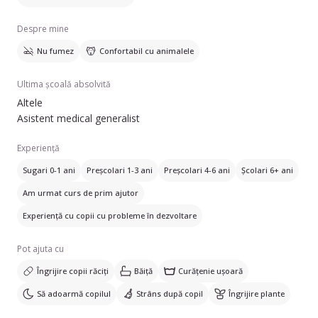
Despre mine
Nu fumez
Confortabil cu animalele
Ultima școală absolvită
Altele
Asistent medical generalist
Experiență
Sugari 0-1 ani
Preșcolari 1-3 ani
Preșcolari 4-6 ani
Școlari 6+ ani
Am urmat curs de prim ajutor
Experiență cu copii cu probleme în dezvoltare
Pot ajuta cu
Îngrijire copii răciți
Băiță
Curățenie ușoară
Să adoarmă copilul
Strâns după copil
Îngrijire plante