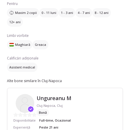
Pentru
Maxim 2 copii
0 - 11 luni
1 - 3 ani
4 - 7 ani
8 - 12 ani
12+ ani
Limbi vorbite
Maghiară
Greaca
Calificări adiționale
Asistent medical
Alte bone similare în Cluj-Napoca
Ungureanu M
Cluj-Napoca, Cluj
Bonă
Disponibilitate
Full-time, Ocazional
Experiență
Peste 21 ani