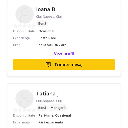
Ioana B
Cluj-Napoca, Cluj
Bonă
Disponibilitate
Ocazional
Experiență
Peste 5 ani
Preț
de la 50 RON / oră
Vezi profil
Trimite mesaj
Tatiana J
Cluj-Napoca, Cluj
Bonă
Menajeră
Disponibilitate
Part-time, Ocazional
Experiență
Fără experiență