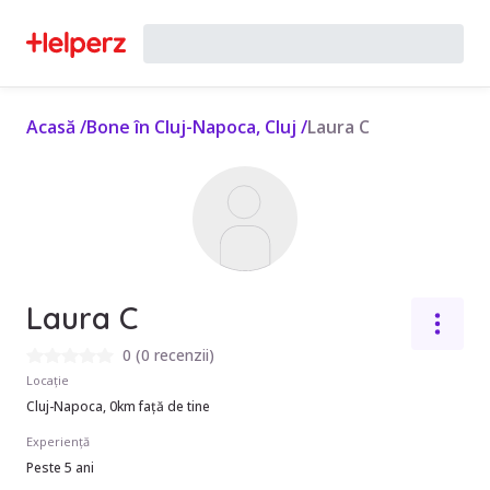
Acasă
/
Bone în Cluj-Napoca, Cluj
/
Laura C
Laura C
0
(
0 recenzii
)
Locație
Cluj-Napoca, 0km față de tine
Experiență
Peste 5 ani