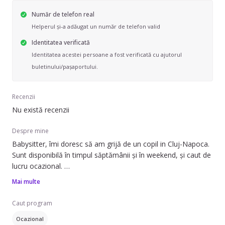
Număr de telefon real
Helperul și-a adăugat un număr de telefon valid
Identitatea verificată
Identitatea acestei persoane a fost verificată cu ajutorul
buletinului/pașaportului.
Recenzii
Nu există recenzii
Despre mine
Babysitter, îmi doresc să am grijă de un copil in Cluj-Napoca.
Sunt disponibilă în timpul săptămânii și în weekend, și caut de
lucru ocazional.
Mai multe
Pot să ofer ajutor și cu limba engleză. Dacă aveți nevoie de
un ajutor de încredere, mă puteți contacta.☺️
Caut program
Ocazional