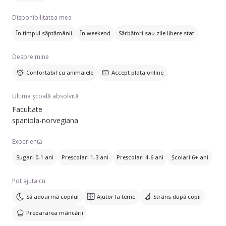
Disponibilitatea mea
În timpul săptămânii
În weekend
Sărbători sau zile libere stat
Despre mine
Confortabil cu animalele
Accept plata online
Ultima școală absolvită
Facultate
spaniola-norvegiana
Experiență
Sugari 0-1 ani
Preșcolari 1-3 ani
Preșcolari 4-6 ani
Școlari 6+ ani
Pot ajuta cu
Să adoarmă copilul
Ajutor la teme
Strâns după copil
Prepararea mâncării