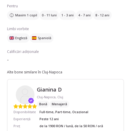
Pentru
Maxim 1 copil
0 - 11 luni
1 - 3 ani
4 - 7 ani
8 - 12 ani
Limbi vorbite
Engleză
Spaniolă
Calificări adiționale
-
Alte bone similare în Cluj-Napoca
Gianina D
Cluj-Napoca, Cluj
Bonă
Menajeră
Disponibilitate
Full-time, Part-time, Ocazional
Experiență
Peste 12 ani
Preț
de la 1900 RON / lună, de la 50 RON / oră