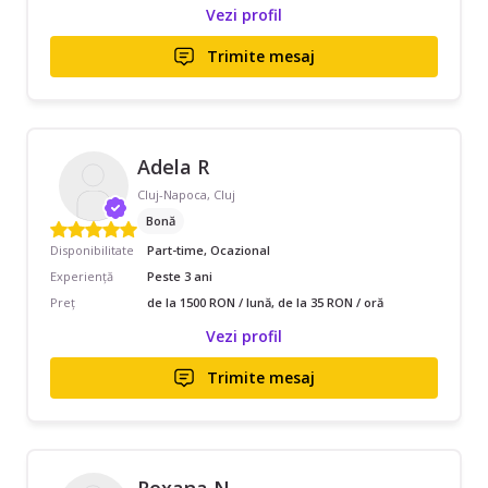
Vezi profil
Trimite mesaj
Adela R
Cluj-Napoca, Cluj
Bonă
Disponibilitate
Part-time, Ocazional
Experiență
Peste 3 ani
Preț
de la 1500 RON / lună, de la 35 RON / oră
Vezi profil
Trimite mesaj