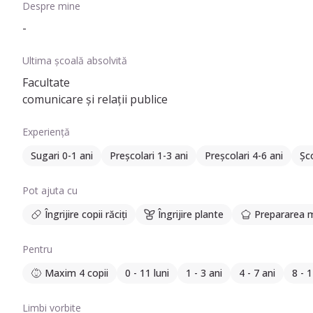
Despre mine
-
Ultima școală absolvită
Facultate
comunicare și relații publice
Experiență
Sugari 0-1 ani
Preșcolari 1-3 ani
Preșcolari 4-6 ani
Șco
Pot ajuta cu
Îngrijire copii răciți
Îngrijire plante
Prepararea m
Pentru
Maxim 4 copii
0 - 11 luni
1 - 3 ani
4 - 7 ani
8 - 1
Limbi vorbite