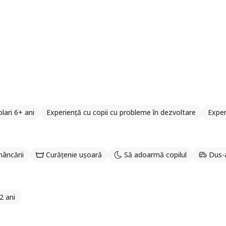
lari 6+ ani
Experiență cu copii cu probleme în dezvoltare
Exper
âncării
Curățenie ușoară
Să adoarmă copilul
Dus-a
2 ani