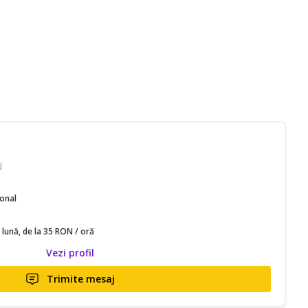
j
ional
 lună, de la 35 RON / oră
Vezi profil
Trimite mesaj