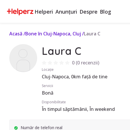
Helperi
Anunțuri
Despre
Blog
Acasă
/
Bone în Cluj-Napoca, Cluj
/
Laura C
Laura C
0
(
0 recenzii
)
Locație
Cluj-Napoca, 0km față de tine
Servicii
Bonă
Disponibilitate
În timpul săptămânii, În weekend
Număr de telefon real