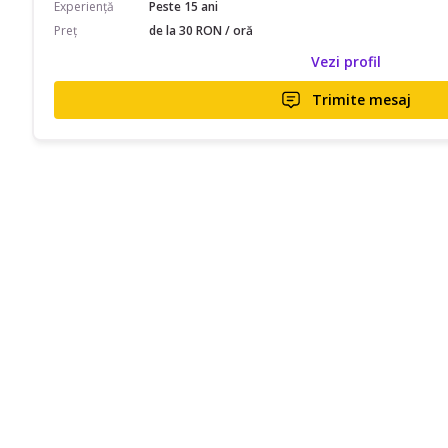
Experiență
Peste 15 ani
Preț
de la 30 RON / oră
Vezi profil
Trimite mesaj