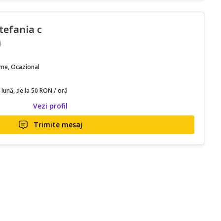
stefania c
j
time, Ocazional
 lună, de la 50 RON / oră
Vezi profil
Trimite mesaj