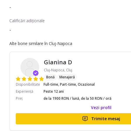
-
Calificări adiționale
-
Alte bone similare în Cluj-Napoca
Gianina D
Cluj-Napoca, Cluj
Bonă
Menajeră
Disponibilitate
Full-time, Part-time, Ocazional
Experiență
Peste 12 ani
Preț
de la 1900 RON / lună, de la 50 RON / oră
Vezi profil
Trimite mesaj