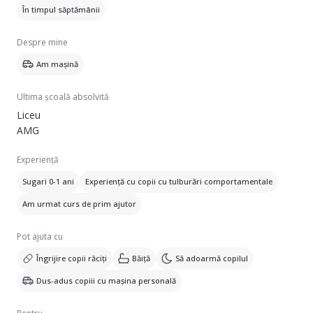
Multumesc pt atentia acordata descrierii mele !
În timpul săptămânii
Despre mine
Am mașină
Ultima școală absolvită
Liceu
AMG
Experiență
Sugari 0-1 ani
Experiență cu copii cu tulburări comportamentale
Am urmat curs de prim ajutor
Pot ajuta cu
Îngrijire copii răciți
Băiță
Să adoarmă copilul
Dus-adus copiii cu mașina personală