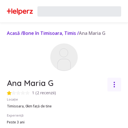
Acasă
/
Bone în Timisoara, Timis
/
Ana Maria G
Ana Maria G
1
(
2 recenzii
)
Locație
Timisoara, 0km față de tine
Experiență
Peste 3 ani