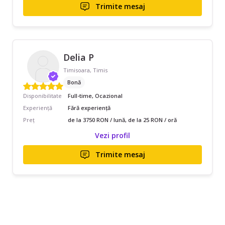
Trimite mesaj
Delia P
Timisoara, Timis
Bonă
Disponibilitate
Full-time, Ocazional
Experiență
Fără experiență
Preț
de la 3750 RON / lună, de la 25 RON / oră
Vezi profil
Trimite mesaj