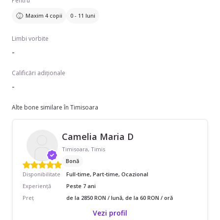
Pentru
Maxim 4 copii
0 - 11 luni
Limbi vorbite
-
Calificări adiționale
-
Alte bone similare în Timisoara
Camelia Maria D
Timisoara, Timis
Bonă
Disponibilitate
Full-time, Part-time, Ocazional
Experiență
Peste 7 ani
Preț
de la 2850 RON / lună, de la 60 RON / oră
Vezi profil