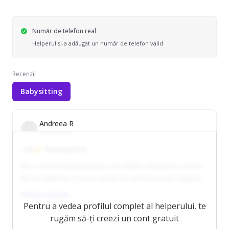
Număr de telefon real
Helperul și-a adăugat un număr de telefon valid
Recenzii
Babysitting
Andreea R
Dumbravita
1.00
Nemulțumit/ă
Nu o recomand pe Ana Maria. Am stabilit o intalnire la care am
dus si copilul dar nu a mai aparut. De atunci nu a mai raspuns la
telefon nici la sms.
Citește mai mult
Pentru a vedea profilul complet al helperului, te
rugăm să-ți creezi un cont gratuit