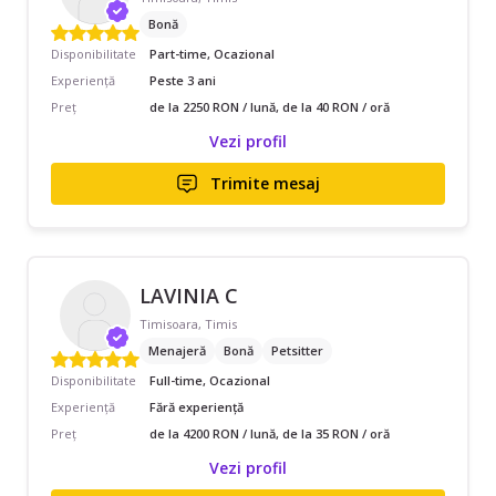
Bonă
Disponibilitate
Part-time, Ocazional
Experiență
Peste 3 ani
Preț
de la 2250 RON / lună, de la 40 RON / oră
Vezi profil
Trimite mesaj
LAVINIA C
Timisoara, Timis
Menajeră
Bonă
Petsitter
Disponibilitate
Full-time, Ocazional
Experiență
Fără experiență
Preț
de la 4200 RON / lună, de la 35 RON / oră
Vezi profil