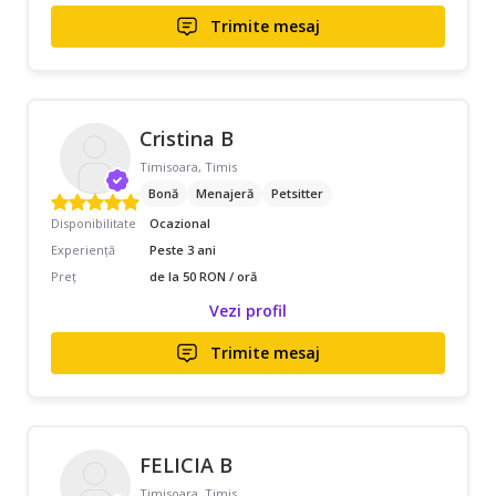
Trimite mesaj
Cristina B
Timisoara, Timis
Bonă
Menajeră
Petsitter
Disponibilitate
Ocazional
Experiență
Peste 3 ani
Preț
de la 50 RON / oră
Vezi profil
Trimite mesaj
FELICIA B
Timisoara, Timis