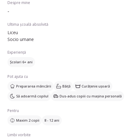
Despre mine
-
Ultima școală absolvită
Liceu
Socio umane
Experiență
Școlari 6+ ani
Pot ajuta cu
Prepararea mâncării
Băiță
Curățenie ușoară
Să adoarmă copilul
Dus-adus copiii cu mașina personală
Pentru
Maxim 2 copii
8 - 12 ani
Limbi vorbite