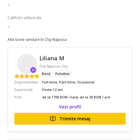
-
Calificări adiționale
-
Alte bone similare în Cluj-Napoca
Liliana M
Cluj-Napoca, Cluj
Bonă
Petsitter
Disponibilitate
Full-time, Part-time, Ocazional
Experiență
Peste 12 ani
Preț
de la 1700 RON / lună, de la 30 RON / oră
Vezi profil
Trimite mesaj