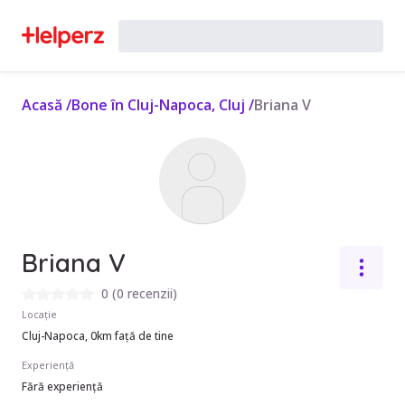
Acasă
/
Bone în Cluj-Napoca, Cluj
/
Briana V
Briana V
0
(
0 recenzii
)
Locație
Cluj-Napoca, 0km față de tine
Experiență
Fără experiență