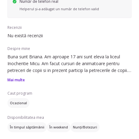
Număr de telefon real
Helperul și-a adăugat un număr de telefon valid
Recenzii
Nu există recenzii
Despre mine
Buna sunt Briana. Am aproape 17 ani sunt eleva la liceul
Inochentie Micu. Am facut cursuri de animatoare pentru
petreceri de copii si in prezent particip la petrecerile de copii.
Am facut voluntariat la gradinita Malteza, pentru copii cu
Mai multe
dizabilități. Am fost eleva a liceului G.Cosbuc la secția de
matern germana timp de 8 ani. In prezent particip la cursuri
Caut program
de intensive de engleza, pentru a imi promova examenul
Ocazional
Cambridge. Mi-ar face placere sa am grija de copii
dumneavoastra.
Disponibilitatea mea
În timpul săptămânii
În weekend
Nunți/Botezuri