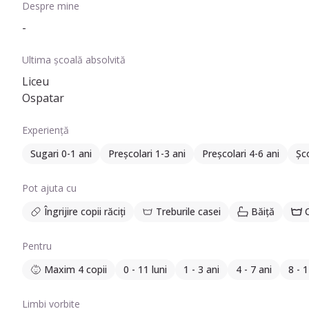
Despre mine
-
Ultima școală absolvită
Liceu
Ospatar
Experiență
Sugari 0-1 ani
Preșcolari 1-3 ani
Preșcolari 4-6 ani
Șco
Pot ajuta cu
Îngrijire copii răciți
Treburile casei
Băiță
Pentru
Maxim 4 copii
0 - 11 luni
1 - 3 ani
4 - 7 ani
8 - 1
Limbi vorbite