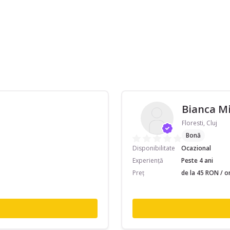
Bianca Mi
Floresti, Cluj
Bonă
Disponibilitate
Ocazional
Experiență
Peste 4 ani
Preț
de la 45 RON / o