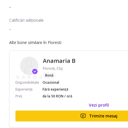
-
Calificări adiționale
-
Alte bone similare în Floresti
Anamaria B
Floresti, Cluj
Bonă
Disponibilitate
Ocazional
Experiență
Fără experiență
Preț
de la 50 RON / oră
Vezi profil
Trimite mesaj