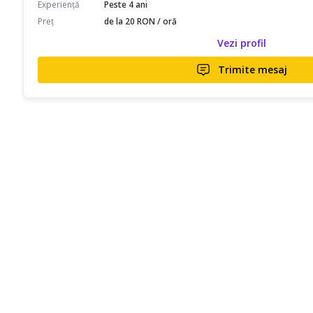
Experiență
Peste 4 ani
Preț
de la 20 RON / oră
Vezi profil
Trimite mesaj