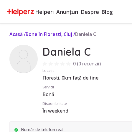
Helperi
Anunțuri
Despre
Blog
Acasă
/
Bone în Floresti, Cluj
/
Daniela C
Daniela C
0
(
0 recenzii
)
Locație
Floresti, 0km față de tine
Servicii
Bonă
Disponibilitate
În weekend
Număr de telefon real