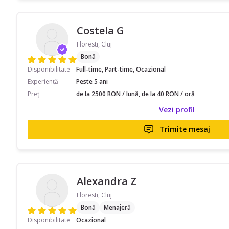
Costela G
Floresti, Cluj
Bonă
Disponibilitate
Full-time, Part-time, Ocazional
Experiență
Peste 5 ani
Preț
de la 2500 RON / lună, de la 40 RON / oră
Vezi profil
Trimite mesaj
Alexandra Z
Floresti, Cluj
Bonă
Menajeră
Disponibilitate
Ocazional