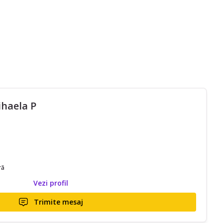
haela P
ră
Vezi profil
Trimite mesaj