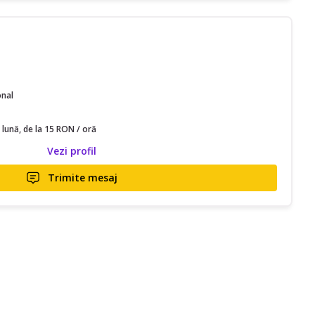
onal
 lună, de la 15 RON / oră
Vezi profil
Trimite mesaj