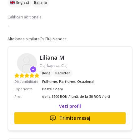
Engleză
Italiana
Calificări adiționale
-
Alte bone similare în Cluj-Napoca
Liliana M
Cluj-Napoca, Cluj
Bonă
Petsitter
Disponibilitate
Full-time, Part-time, Ocazional
Experiență
Peste 12 ani
Preț
de la 1700 RON / lună, de la 30 RON / oră
Vezi profil
Trimite mesaj