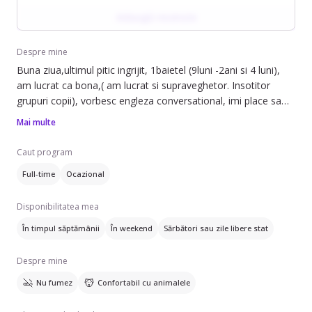
Adaugă recenzie
Despre mine
Buna ziua,ultimul pitic ingrijit, 1baietel (9luni -2ani si 4 luni),
am lucrat ca bona,( am lucrat si supraveghetor. Insotitor
grupuri copii), vorbesc engleza conversational, imi place sa
citesc povesti, sa mergem in parc , sa facem jocuri educative,
Mai multe
sa ofer siguranta copiilor ingrijiti, ,pot ajuta menaj,pot aduce
recomandare de la ultima familie, 🐣
Caut program
Full-time
Ocazional
Disponibilitatea mea
În timpul săptămânii
În weekend
Sărbători sau zile libere stat
Despre mine
Nu fumez
Confortabil cu animalele