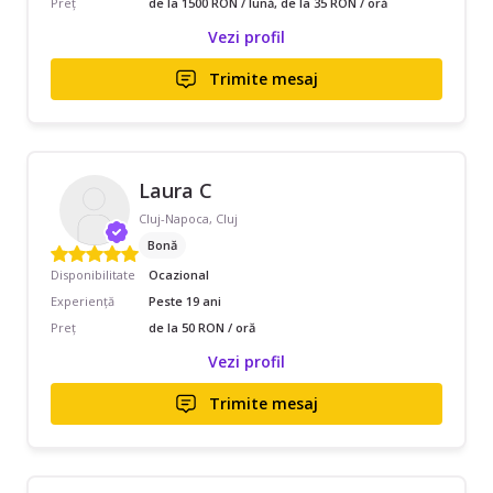
Preț
de la 1500 RON / lună, de la 35 RON / oră
Vezi profil
Trimite mesaj
Laura C
Cluj-Napoca, Cluj
Bonă
Disponibilitate
Ocazional
Experiență
Peste 19 ani
Preț
de la 50 RON / oră
Vezi profil
Trimite mesaj