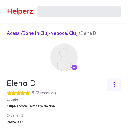
Acasă
/
Bone în Cluj-Napoca, Cluj
/
Elena D
Elena D
5
(
2 recenzii
)
Locație
Cluj-Napoca, 0km față de tine
Experiență
Peste 3 ani