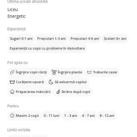
Ultima școală absolvită
Liceu
Energetic
Experiență
Sugari 0-1 ani
Preșcolari 1-3 ani
Preșcolari 4-6 ani
Școlari 6+ ani
Experiență cu copii cu probleme în dezvoltare
Pot ajuta cu
Îngrijire copii răciți
Îngrijire plante
Treburile casei
Curățenie ușoară
Să adoarmă copilul
Prepararea mâncării
Strâns după copil
Pentru
Maxim 2 copii
0 - 11 luni
1 - 3 ani
4 - 7 ani
8 - 12 ani
Limbi vorbite