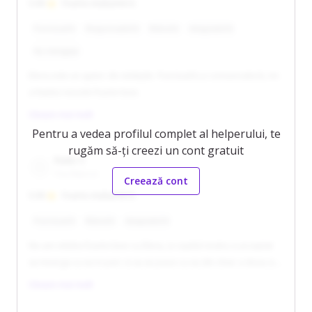
5.00
Foarte mulțumit/ă
Punctual/ă
Responsabil/ă
Blând/ă
Adaptabil/ă
Aș reangaja
Elena este un ajutor de nădejde. Punctual/ă și comunicativ/ă, mi-
a înțeles nevoile foarte bine.
Citește mai mult
Pentru a vedea profilul complet al helperului, te
rugăm să-ți creezi un cont gratuit
Radu S
Cluj-Napoca
Creează cont
5.00
Foarte mulțumit/ă
Punctual/ă
Blând/ă
Adaptabil/ă
Ne-am inteles foarte bine cu Elena, si copilul nostru a acceptat
sa mearga cu ea in parc si sa se joace cu ea din chiar a doua zi.
Din pacate s-a mutat mai departe de noi, altfel am fi continuat
Citește mai mult
colaborarea.