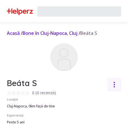
Acasă
/
Bone în Cluj-Napoca, Cluj
/
Beáta S
Beáta S
0
(
0 recenzii
)
Locație
Cluj-Napoca, 0km față de tine
Experiență
Peste 5 ani