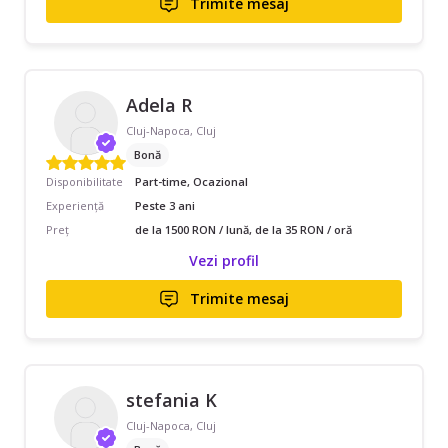
Trimite mesaj
Adela R
Cluj-Napoca, Cluj
Bonă
Disponibilitate
Part-time, Ocazional
Experiență
Peste 3 ani
Preț
de la 1500 RON / lună, de la 35 RON / oră
Vezi profil
Trimite mesaj
stefania K
Cluj-Napoca, Cluj