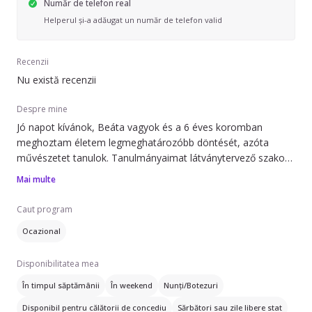
Număr de telefon real
Helperul și-a adăugat un număr de telefon valid
Recenzii
Nu există recenzii
Despre mine
Jó napot kívánok, Beáta vagyok és a 6 éves koromban
meghoztam életem legmeghatározóbb döntését, azóta
művészetet tanulok. Tanulmányaimat látványtervező szakon
végeztem Marosvásárhelyen, párhuzamosan a pedagógiai
Mai multe
modult is sikeresen elvégeztem. 16 éves koromban született
egy húgom, akivel rengeteg időt töltöttem, játszottam,
Caut program
vigyáztam rá. Folyamatosan az a célom, hogy a körülöttem
Ocazional
gyerekek jól érezzék magukat, fejlesszék kommunikációs
készségüket, kreativitásukat játékos módon. Motivációm,
Disponibilitatea mea
hogy a gyerekekből boldog felnőttek legyenek, hogy
megismerjék magukat, ezzel megkönnyítve saját életüket.
În timpul săptămânii
În weekend
Nunți/Botezuri
Elérhetőségeim: 0747487863 v. sosbeata21@gmail.com
Disponibil pentru călătorii de concediu
Sărbători sau zile libere stat
(ebben a helyzetben jobban preferálom az élő beszédet)