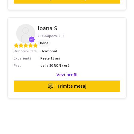
Ioana S
Cluj-Napoca, Cluj
Bonă
Disponibilitate
Ocazional
Experiență
Peste 15 ani
Preț
de la 30 RON / oră
Vezi profil
Trimite mesaj