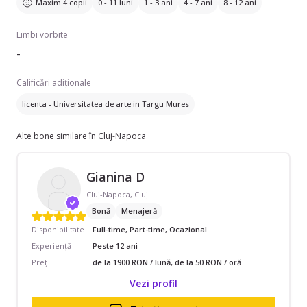
Maxim 4 copii
0 - 11 luni
1 - 3 ani
4 - 7 ani
8 - 12 ani
Limbi vorbite
-
Calificări adiționale
licenta - Universitatea de arte in Targu Mures
Alte bone similare în Cluj-Napoca
Gianina D
Cluj-Napoca, Cluj
Bonă
Menajeră
Disponibilitate
Full-time, Part-time, Ocazional
Experiență
Peste 12 ani
Preț
de la 1900 RON / lună, de la 50 RON / oră
Vezi profil