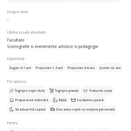
Despre mine
-
Ultima școală absolvită
Facultate
Scenografie si evenimente artistice si pedagogie
Experiență
Sugari 0-1 ani
Preșcolari 1-3 ani
Preșcolari 4-6 ani
Școlari 6+ ani
Pot ajuta cu
Îngrijire copii răciți
Îngrijire plante
Treburile casei
Prepararea mâncării
Băiță
Curățenie ușoară
Să adoarmă copilul
Dus-adus copiii cu mașina personală
Pentru