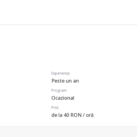
Experiență
Peste un an
Program
Ocazional
Preț
de la 40 RON / oră