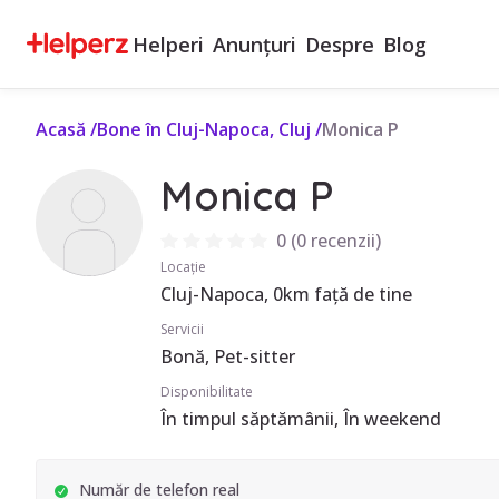
Helperi
Anunțuri
Despre
Blog
Acasă
/
Bone în Cluj-Napoca, Cluj
/
Monica P
Monica P
0
(
0 recenzii
)
Locație
Cluj-Napoca, 0km față de tine
Servicii
Bonă, Pet-sitter
Disponibilitate
În timpul săptămânii, În weekend
Număr de telefon real