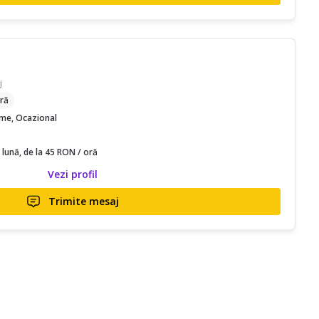
j
ră
time, Ocazional
 lună, de la 45 RON / oră
Vezi profil
Trimite mesaj