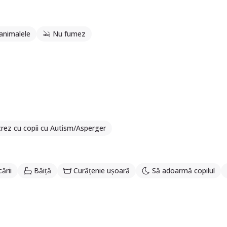
 animalele
Nu fumez
rez cu copii cu Autism/Asperger
ării
Băiță
Curățenie ușoară
Să adoarmă copilul