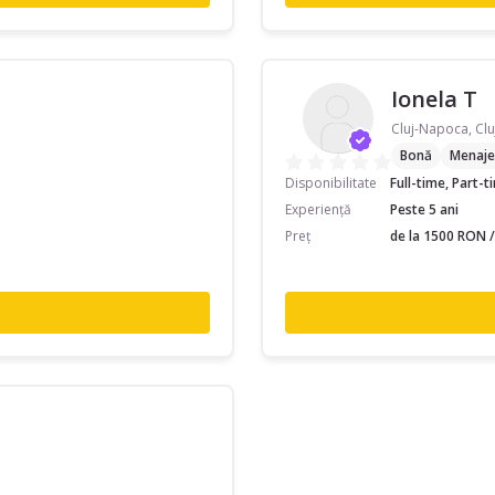
Ionela T
Cluj-Napoca, Clu
Bonă
Menaje
Disponibilitate
Full-time, Part-
Experiență
Peste 5 ani
Preț
de la 1500 RON /