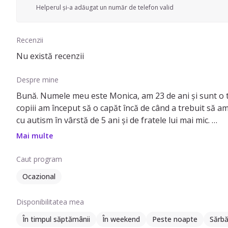
Helperul și-a adăugat un număr de telefon valid
Recenzii
Nu există recenzii
Despre mine
Bună. Numele meu este Monica, am 23 de ani și sunt o tâ
copiii am început să o capăt încă de când a trebuit să a
cu autism în vârstă de 5 ani și de fratele lui mai mic.
Sunt o fire răbdătoare, responsabilă, de încredere, priete
Mai multe
intervină monotonia. Să ne punem imaginația la încercare 
Caut program
Ocazional
Disponibilitatea mea
În timpul săptămânii
În weekend
Peste noapte
Sărbă