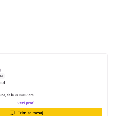
j
ră
onal
lună, de la 20 RON / oră
Vezi profil
Trimite mesaj