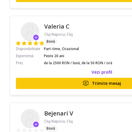
Valeria C
Cluj-Napoca, Cluj
Bonă
Disponibilitate
Part-time, Ocazional
Experiență
Peste 20 ani
Preț
de la 2500 RON / lună, de la 50 RON / oră
Vezi profil
Trimite mesaj
Bejenari V
Cluj-Napoca, Cluj
Bonă