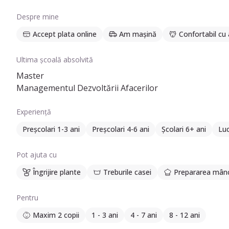
Despre mine
Accept plata online
Am mașină
Confortabil cu
Ultima școală absolvită
Master
Managementul Dezvoltării Afacerilor
Experiență
Preșcolari 1-3 ani
Preșcolari 4-6 ani
Școlari 6+ ani
Luc
Pot ajuta cu
Îngrijire plante
Treburile casei
Prepararea mânc
Pentru
Maxim 2 copii
1 - 3 ani
4 - 7 ani
8 - 12 ani