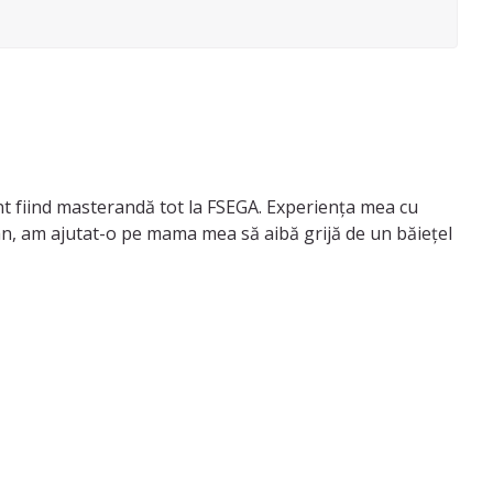
nt fiind masterandă tot la FSEGA. Experiența mea cu
 an, am ajutat-o pe mama mea să aibă grijă de un băiețel
 și vreau să îi învăț cât mai multe lucruri, fără să