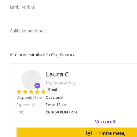
Limbi vorbite
-
Calificări adiționale
-
Alte bone similare în Cluj-Napoca
Laura C
Cluj-Napoca, Cluj
Bonă
Disponibilitate
Ocazional
Experiență
Peste 19 ani
Preț
de la 50 RON / oră
Vezi profil
Trimite mesaj