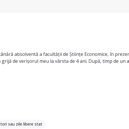
nără absolventă a facultății de Științe Economice, în preze
m grijă de verișorul meu la vârsta de 4 ani. După, timp de un
noasă, comunicativă, deschisă spre lucruri noi, îmi plac copiii
și să creăm diferite activități.
tori sau zile libere stat