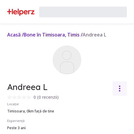
Acasă
/
Bone în Timisoara, Timis
/
Andreea L
Andreea L
0
(
0 recenzii
)
Locație
Timisoara, 0km față de tine
Experiență
Peste 3 ani