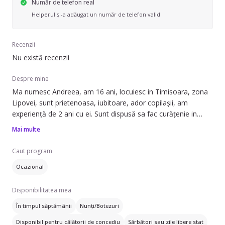
Număr de telefon real
Helperul și-a adăugat un număr de telefon valid
Recenzii
Nu există recenzii
Despre mine
Ma numesc Andreea, am 16 ani, locuiesc in Timisoara, zona
Lipovei, sunt prietenoasa, iubitoare, ador copilașii, am
experiență de 2 ani cu ei. Sunt dispusă sa fac curățenie in
casa, mâncare pentru copilași și băiță. Dacă aveti animale de
Mai multe
companie pot avea grija și de ei. Dacă doriți îmi puteți oferii și
o lista cu tot programul copilului pe toată ziua.
Caut program
Ocazional
Disponibilitatea mea
În timpul săptămânii
Nunți/Botezuri
Disponibil pentru călătorii de concediu
Sărbători sau zile libere stat