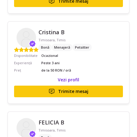
Trimite mesaj
Cristina B
Timisoara, Timis
Bonă
Menajeră
Petsitter
Disponibilitate
Ocazional
Experiență
Peste 3 ani
Preț
de la 50 RON / oră
Vezi profil
Trimite mesaj
FELICIA B
Timisoara, Timis