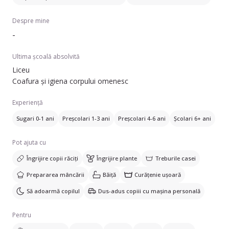
Despre mine
-
Ultima școală absolvită
Liceu
Coafura și igiena corpului omenesc
Experiență
Sugari 0-1 ani
Preșcolari 1-3 ani
Preșcolari 4-6 ani
Școlari 6+ ani
Pot ajuta cu
Îngrijire copii răciți
Îngrijire plante
Treburile casei
Prepararea mâncării
Băiță
Curățenie ușoară
Să adoarmă copilul
Dus-adus copiii cu mașina personală
Pentru