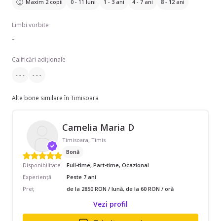
Maxim 2 copii
0 - 11 luni
1 - 3 ani
4 - 7 ani
8 - 12 ani
Limbi vorbite
-
Calificări adiționale
- - -
- - -
Alte bone similare în Timisoara
Camelia Maria D
Timisoara, Timis
Bonă
Disponibilitate
Full-time, Part-time, Ocazional
Experiență
Peste 7 ani
Preț
de la 2850 RON / lună, de la 60 RON / oră
Vezi profil