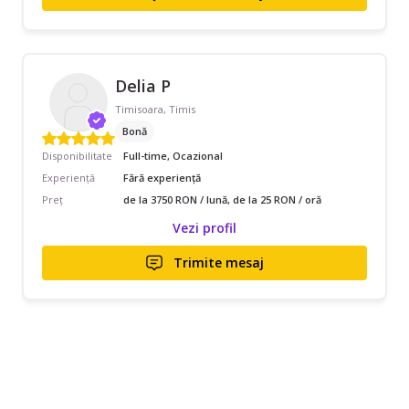
Delia P
Timisoara, Timis
Bonă
Disponibilitate
Full-time, Ocazional
Experiență
Fără experiență
Preț
de la 3750 RON / lună, de la 25 RON / oră
Vezi profil
Trimite mesaj