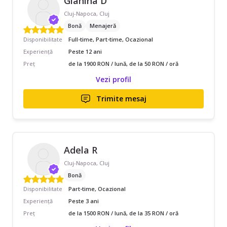
Gianina D
Cluj-Napoca, Cluj
Bonă
Menajeră
Disponibilitate
Full-time, Part-time, Ocazional
Experiență
Peste 12 ani
Preț
de la 1900 RON / lună, de la 50 RON / oră
Vezi profil
Trimite mesaj
Adela R
Cluj-Napoca, Cluj
Bonă
Disponibilitate
Part-time, Ocazional
Experiență
Peste 3 ani
Preț
de la 1500 RON / lună, de la 35 RON / oră