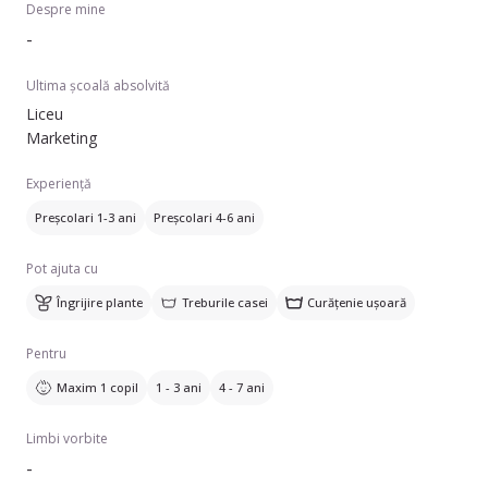
Despre mine
-
Ultima școală absolvită
Liceu
Marketing
Experiență
Preșcolari 1-3 ani
Preșcolari 4-6 ani
Pot ajuta cu
Îngrijire plante
Treburile casei
Curățenie ușoară
Pentru
Maxim 1 copil
1 - 3 ani
4 - 7 ani
Limbi vorbite
-