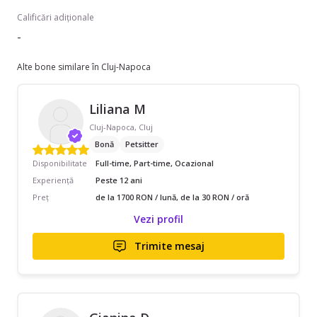
Calificări adiționale
-
Alte bone similare în Cluj-Napoca
Liliana M
Cluj-Napoca, Cluj
Bonă
Petsitter
Disponibilitate
Full-time, Part-time, Ocazional
Experiență
Peste 12 ani
Preț
de la 1700 RON / lună, de la 30 RON / oră
Vezi profil
Trimite mesaj