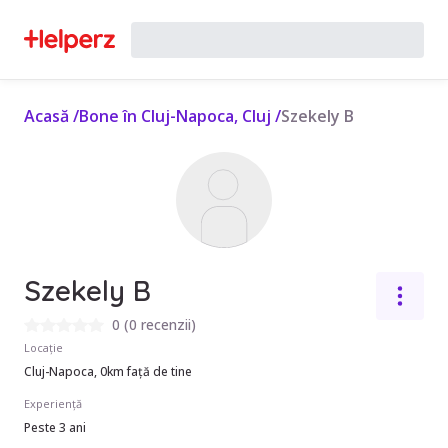
Acasă
/
Bone în Cluj-Napoca, Cluj
/
Szekely B
Szekely B
0
(
0 recenzii
)
Locație
Cluj-Napoca, 0km față de tine
Experiență
Peste 3 ani