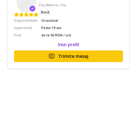
Cluj-Napoca, Cluj
Bonă
Disponibilitate
Ocazional
Experiență
Peste 19 ani
Preț
de la 50 RON / oră
Vezi profil
Trimite mesaj