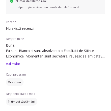
Număr de telefon real
Helperul și-a adăugat un număr de telefon valid
Recenzii
Nu există recenzii
Despre mine
Buna,
Eu sunt Bianca si sunt absolventa a Facultatii de Stiinte
Economice. Momentan sunt secretara, reusesc sa am cateva
ore libere pe saptamana si mi-ar face placere sa ajut o
Mai multe
familie intre timp.
Mi-am crescut sora cu 12 ani mai mica, deci nu cred ca am
Caut program
Ocazional
Disponibilitatea mea
În timpul săptămânii