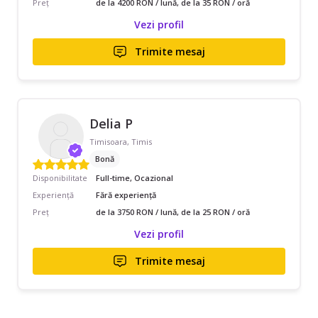
Preț
de la 4200 RON / lună, de la 35 RON / oră
Vezi profil
Trimite mesaj
Delia P
Timisoara, Timis
Bonă
Disponibilitate
Full-time, Ocazional
Experiență
Fără experiență
Preț
de la 3750 RON / lună, de la 25 RON / oră
Vezi profil
Trimite mesaj