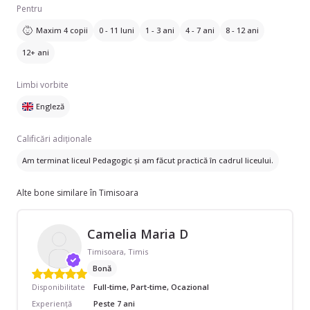
Pentru
Maxim 4 copii
0 - 11 luni
1 - 3 ani
4 - 7 ani
8 - 12 ani
12+ ani
Limbi vorbite
Engleză
Calificări adiționale
Am terminat liceul Pedagogic și am făcut practică în cadrul liceului.
Alte bone similare în Timisoara
Camelia Maria D
Timisoara, Timis
Bonă
Disponibilitate
Full-time, Part-time, Ocazional
Experiență
Peste 7 ani