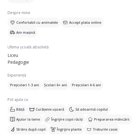
Despre mine
Confortabil cu animalele
Accept plata online
Am mașină
Ultima școală absolvită
Liceu
Pedagogie
Experiență
Preșcolari 1-3 ani
Școlari 6+ ani
Preșcolari 4-6 ani
Pot ajuta cu
Băiță
Curățenie ușoară
Să adoarmă copilul
Ajutor la teme
Îngrijire copii răciți
Prepararea mâncării
Strâns după copil
Îngrijire plante
Treburile casei