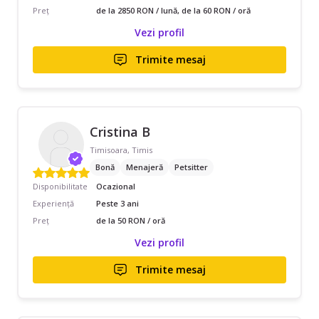
Preț
de la 2850 RON / lună, de la 60 RON / oră
Vezi profil
Trimite mesaj
Cristina B
Timisoara, Timis
Bonă
Menajeră
Petsitter
Disponibilitate
Ocazional
Experiență
Peste 3 ani
Preț
de la 50 RON / oră
Vezi profil
Trimite mesaj