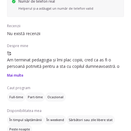
Număr de telefon real
Helperul și-a adăugat un număr de telefon valid
Recenzii
Nu există recenzii
Despre mine
🥰
Am terminat pedagogia și îmi plac copiii, cred ca as fi o
persoană potrivită pentru a sta cu copilul dumneavoastră.☺️
Mai multe
Caut program
Full-time
Part-time
Ocazional
Disponibilitatea mea
În timpul săptămânii
În weekend
Sărbători sau zile libere stat
Peste noapte