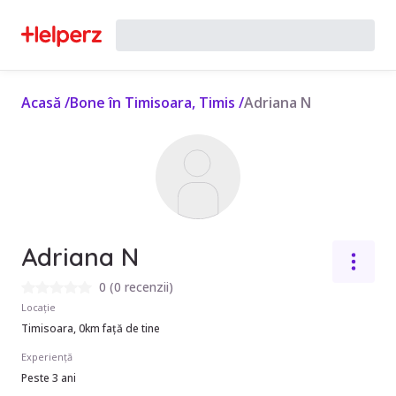
Acasă
/
Bone în Timisoara, Timis
/
Adriana N
Adriana N
0
(
0 recenzii
)
Locație
Timisoara, 0km față de tine
Experiență
Peste 3 ani