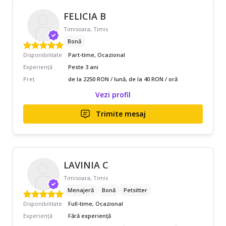
FELICIA B
Timisoara, Timis
Bonă
Disponibilitate
Part-time, Ocazional
Experiență
Peste 3 ani
Preț
de la 2250 RON / lună, de la 40 RON / oră
Vezi profil
Trimite mesaj
LAVINIA C
Timisoara, Timis
Menajeră
Bonă
Petsitter
Disponibilitate
Full-time, Ocazional
Experiență
Fără experiență