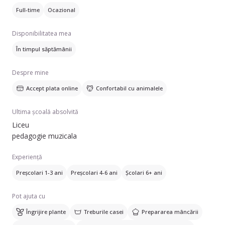
sa intretin si casa altor persoane ca sí cum ar fi a mea.
Full-time
Ocazional
Stiu sa gatesc chiar bine, dar fiecare persoana trebuie pus la
proba daca va palace cum is face treaba.
Disponibilitatea mea
Ma pot deplasa in Cluj.
Multumesc daca aveti incredere ín mine.
În timpul săptămânii
Despre mine
Accept plata online
Confortabil cu animalele
Ultima școală absolvită
Liceu
pedagogie muzicala
Experiență
Preșcolari 1-3 ani
Preșcolari 4-6 ani
Școlari 6+ ani
Pot ajuta cu
Îngrijire plante
Treburile casei
Prepararea mâncării