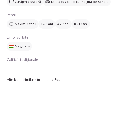
Curățenie ușoară
Dus-adus copiii cu mașina personală
Pentru
Maxim 2 copii
1 - 3 ani
4 - 7 ani
8 - 12 ani
Limbi vorbite
Maghiară
Calificări adiționale
-
Alte bone similare în Luna de Sus