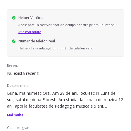
Helper Verificat
Acest profil a fost verificat de echipa noastră printr-un interviu.
Află mai multe
Număr de telefon real
Helperul și-a adăugat un număr de telefon valid
Recenzii
Nu există recenzii
Despre mine
Buna, ma numesc Orsi. Am 28 de ani, locuiesc in Luna de
sus, satul de dupa Floresti. Am studiat la scoala de muzica 12
ani, apoi la facultatea de Pedagogie muzicala 5 ani.
Pana acum am lucrat ca si vanzatoare,dar asi dorii sa pot sa
Mai multe
am un program mai flexibil.
Avem o casa cu etaj,pe care eu o intretin,si chiar cred ca pot
Caut program