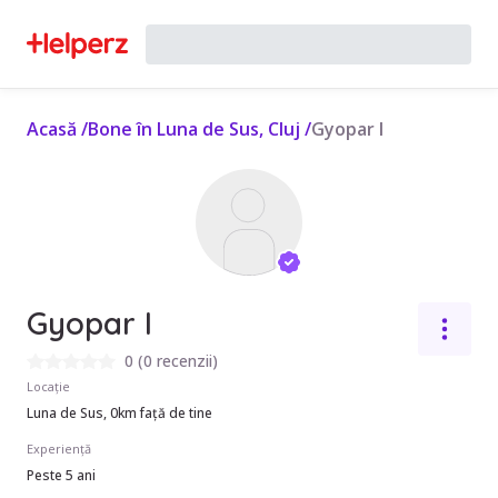
Acasă
/
Bone în Luna de Sus, Cluj
/
Gyopar I
Gyopar I
0
(
0 recenzii
)
Locație
Luna de Sus, 0km față de tine
Experiență
Peste 5 ani