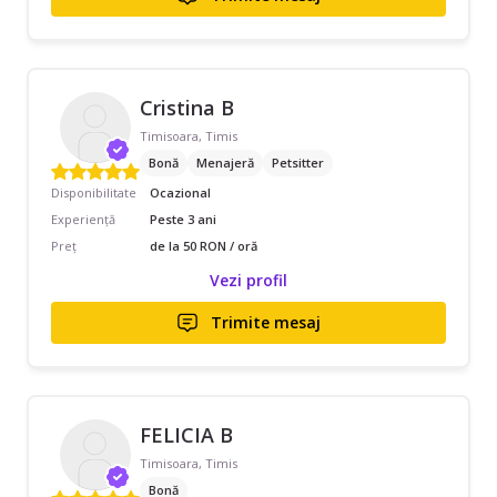
Cristina B
Timisoara, Timis
Bonă
Menajeră
Petsitter
Disponibilitate
Ocazional
Experiență
Peste 3 ani
Preț
de la 50 RON / oră
Vezi profil
Trimite mesaj
FELICIA B
Timisoara, Timis
Bonă