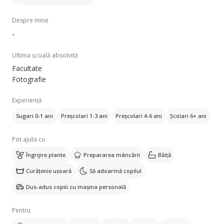
Despre mine
-
Ultima școală absolvită
Facultate
Fotografie
Experiență
Sugari 0-1 ani
Preșcolari 1-3 ani
Preșcolari 4-6 ani
Școlari 6+ ani
Pot ajuta cu
Îngrijire plante
Prepararea mâncării
Băiță
Curățenie ușoară
Să adoarmă copilul
Dus-adus copiii cu mașina personală
Pentru