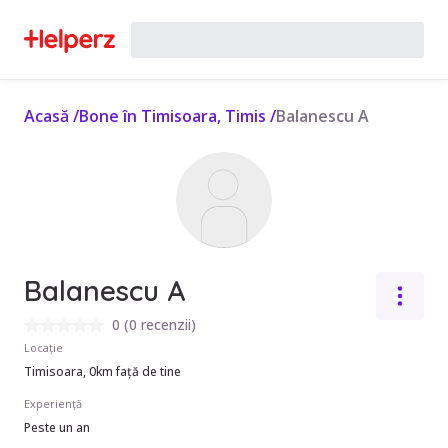
Acasă
/
Bone în Timisoara, Timis
/
Balanescu A
Balanescu A
0
(
0 recenzii
)
Locație
Timisoara, 0km față de tine
Experiență
Peste un an