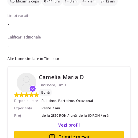
Maxim 2 copii
0 - 11 luni
1 - 3 ani
4 - 7 ani
8 - 12 ani
Limbi vorbite
-
Calificări adiționale
-
Alte bone similare în Timisoara
Camelia Maria D
Timisoara, Timis
Bonă
Disponibilitate
Full-time, Part-time, Ocazional
Experiență
Peste 7 ani
Preț
de la 2850 RON / lună, de la 60 RON / oră
Vezi profil
Trimite mesaj