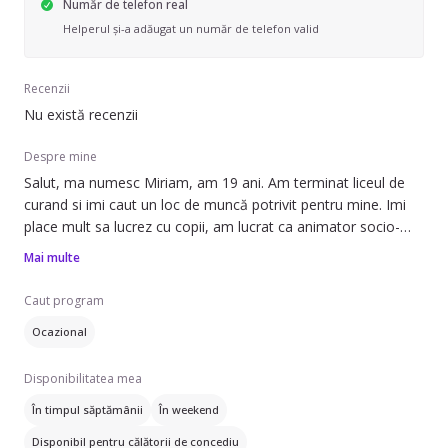
Număr de telefon real
Helperul și-a adăugat un număr de telefon valid
Recenzii
Nu există recenzii
Despre mine
Salut, ma numesc Miriam, am 19 ani. Am terminat liceul de
curand si imi caut un loc de muncă potrivit pentru mine. Imi
place mult sa lucrez cu copii, am lucrat ca animator socio-
educativ timp de un an. Am foarte muli nepotei de care am
Mai multe
fost nevoita sa am grija.
Caut program
Ocazional
Disponibilitatea mea
În timpul săptămânii
În weekend
Disponibil pentru călătorii de concediu