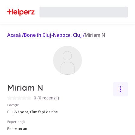
Acasă
/
Bone în Cluj-Napoca, Cluj
/
Miriam N
Miriam N
0
(
0 recenzii
)
Locație
Cluj-Napoca, 0km față de tine
Experiență
Peste un an