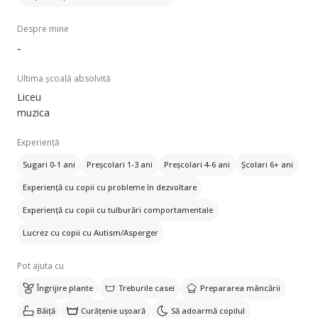
Despre mine
-
Ultima școală absolvită
Liceu
muzica
Experiență
Sugari 0-1 ani
Preșcolari 1-3 ani
Preșcolari 4-6 ani
Școlari 6+ ani
Experiență cu copii cu probleme în dezvoltare
Experiență cu copii cu tulburări comportamentale
Lucrez cu copii cu Autism/Asperger
Pot ajuta cu
Îngrijire plante
Treburile casei
Prepararea mâncării
Băiță
Curățenie ușoară
Să adoarmă copilul