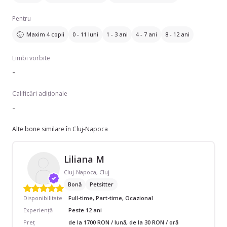
Pentru
Maxim 4 copii
0 - 11 luni
1 - 3 ani
4 - 7 ani
8 - 12 ani
Limbi vorbite
-
Calificări adiționale
-
Alte bone similare în Cluj-Napoca
Liliana M
Cluj-Napoca, Cluj
Bonă
Petsitter
Disponibilitate
Full-time, Part-time, Ocazional
Experiență
Peste 12 ani
Preț
de la 1700 RON / lună, de la 30 RON / oră