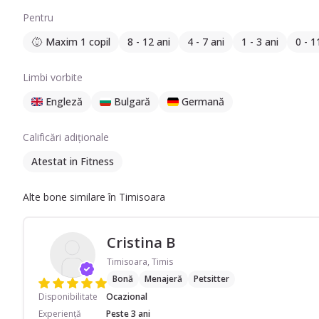
Pentru
Maxim 1 copil
8 - 12 ani
4 - 7 ani
1 - 3 ani
0 - 1
Limbi vorbite
Engleză
Bulgară
Germană
Calificări adiționale
Atestat in Fitness
Alte bone similare în Timisoara
Cristina B
Timisoara, Timis
Bonă
Menajeră
Petsitter
Disponibilitate
Ocazional
Experiență
Peste 3 ani