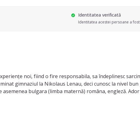
Identitatea verificată
Identitatea acestei persoane a fost 
xperiențe noi, fiind o fire responsabila, sa îndeplinesc sar
terminat gimnaziul la Nikolaus Lenau, deci cunosc la nivel bun 
 asemenea bulgara (limba maternă) româna, engleză. Ador co
Toate cele bune! :)