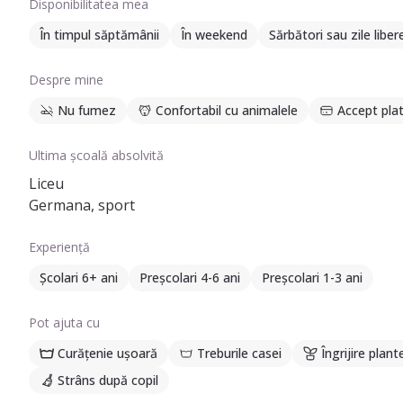
Disponibilitatea mea
În timpul săptămânii
În weekend
Sărbători sau zile liber
Despre mine
Nu fumez
Confortabil cu animalele
Accept plat
Ultima școală absolvită
Liceu
Germana, sport
Experiență
Școlari 6+ ani
Preșcolari 4-6 ani
Preșcolari 1-3 ani
Pot ajuta cu
Curățenie ușoară
Treburile casei
Îngrijire plant
Strâns după copil