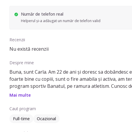
Număr de telefon real
Helperul și-a adăugat un număr de telefon valid
Recenzii
Nu există recenzii
Despre mine
Buna, sunt Carla. Am 22 de ani și doresc sa dobândesc e
foarte bine cu copiii, sunt o fire amabila și activa, am 
program sportiv Banatul, pe ramura atletism. Cunosc de
da o mână de ajutor, ma puteți contacta la 0754702363. 
Mai multe
Caut program
Full-time
Ocazional