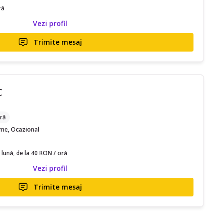
ră
Vezi profil
Trimite mesaj
C
ră
time, Ocazional
 lună, de la 40 RON / oră
Vezi profil
Trimite mesaj