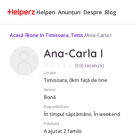
Helperi
Anunțuri
Despre
Blog
Acasă
/
Bone în Timisoara, Timis
/
Ana-Carla I
Ana-Carla I
0
(
0 recenzii
)
Locație
Timisoara, 0km față de tine
Servicii
Bonă
Disponibilitate
În timpul săptămânii, În weekend
Fidelitate
A ajutat 2 familii