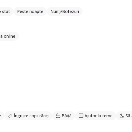
e stat
Peste noapte
Nunți/Botezuri
a online
e
Îngrijire copii răciți
Băiță
Ajutor la teme
Să 