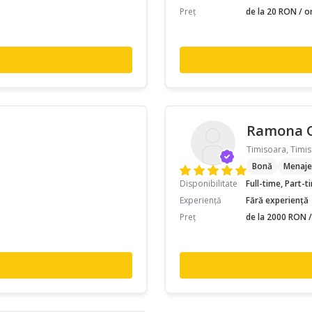
Preț
de la 20 RON / o
Ramona 
Timisoara, Timis
Bonă
Menaje
Disponibilitate
Full-time, Part-
Experiență
Fără experiență
Preț
de la 2000 RON /