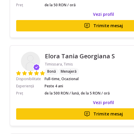
Preț
de la 50 RON / oră
Vezi profil
Trimite mesaj
Elora Tania Georgiana S
Timisoara, Timis
Bonă
Menajeră
Disponibilitate
Full-time, Ocazional
Experiență
Peste 4 ani
Preț
de la 500 RON / lună, de la 5 RON / oră
Vezi profil
Trimite mesaj