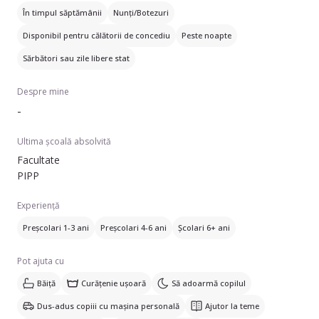
În timpul săptămânii
Nunți/Botezuri
Disponibil pentru călătorii de concediu
Peste noapte
Sărbători sau zile libere stat
Despre mine
-
Ultima școală absolvită
Facultate
PIPP
Experiență
Preșcolari 1-3 ani
Preșcolari 4-6 ani
Școlari 6+ ani
Pot ajuta cu
Băiță
Curățenie ușoară
Să adoarmă copilul
Dus-adus copiii cu mașina personală
Ajutor la teme