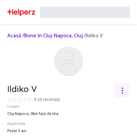
Acasă
/
Bone în Cluj-Napoca, Cluj
/
Ildiko V
Ildiko V
0
(
0 recenzii
)
Locație
Cluj-Napoca, 0km față de tine
Experiență
Peste 5 ani