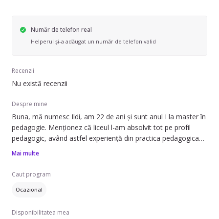
Număr de telefon real
Helperul și-a adăugat un număr de telefon valid
Recenzii
Nu există recenzii
Despre mine
Buna, mă numesc Ildi, am 22 de ani și sunt anul I la master în
pedagogie. Menționez că liceul l-am absolvit tot pe profil
pedagogic, având astfel experiență din practica pedagogica
cu preșcolarii și copii din ciclul primar. Sunt o fire optimista,
Mai multe
răbdătoare și creativă.
Caut program
Ocazional
Disponibilitatea mea