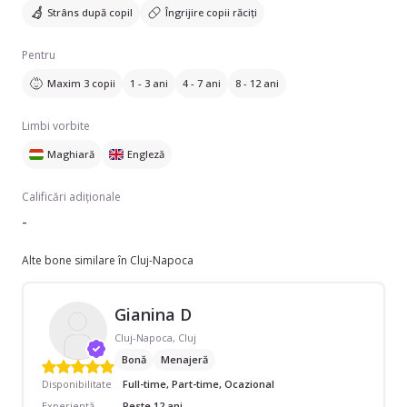
Strâns după copil
Îngrijire copii răciți
Pentru
Maxim 3 copii
1 - 3 ani
4 - 7 ani
8 - 12 ani
Limbi vorbite
Maghiară
Engleză
Calificări adiționale
-
Alte bone similare în Cluj-Napoca
Gianina D
Cluj-Napoca, Cluj
Bonă
Menajeră
Disponibilitate
Full-time, Part-time, Ocazional
Experiență
Peste 12 ani