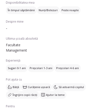
Disponibilitatea mea
În timpul săptămânii
Nunți/Botezuri
Peste noapte
Despre mine
-
Ultima școală absolvită
Facultate
Management
Experiență
Sugari 0-1 ani
Preșcolari 1-3 ani
Preșcolari 4-6 ani
Pot ajuta cu
Băiță
Curățenie ușoară
Să adoarmă copilul
Îngrijire copii răciți
Ajutor la teme
Pentru