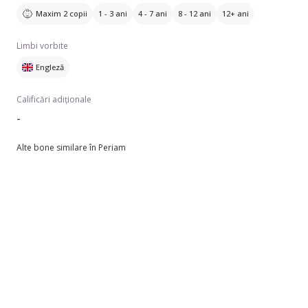
Maxim 2 copii
1 - 3 ani
4 - 7 ani
8 - 12 ani
12+ ani
Limbi vorbite
Engleză
Calificări adiționale
-
Alte bone similare în Periam