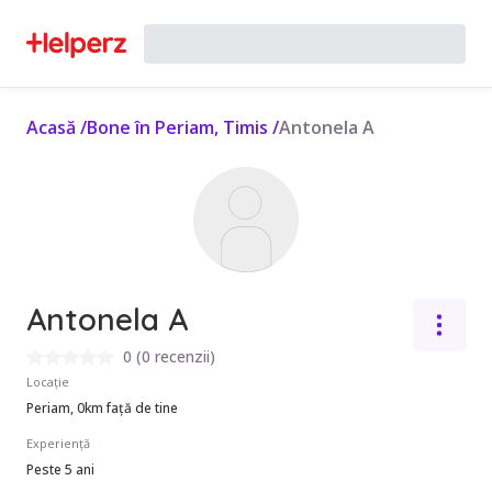
Acasă
/
Bone în Periam, Timis
/
Antonela A
Antonela A
0
(
0 recenzii
)
Locație
Periam, 0km față de tine
Experiență
Peste 5 ani