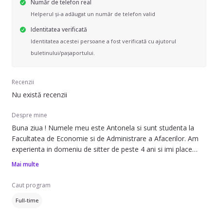
Număr de telefon real
Helperul și-a adăugat un număr de telefon valid
Identitatea verificată
Identitatea acestei persoane a fost verificată cu ajutorul
buletinului/pașaportului.
Recenzii
Nu există recenzii
Despre mine
Buna ziua ! Numele meu este Antonela si sunt studenta la
Facultatea de Economie si de Administrare a Afacerilor. Am
experienta in domeniu de sitter de peste 4 ani si imi place
ceea ce se poate crea stand cu un bebelus, ori copil. Sunt o
Mai multe
persoana careia ii place sa aiba totul in ordine, atat cand vine
vorba de curatenia casei, cat si in acte; open-minded, ofer o
Caut program
mare seriozitate pentru ca stiu cat este de greu si imi doresc
Full-time
o aceeasi seriozitate. Multumesc, o zi buna !