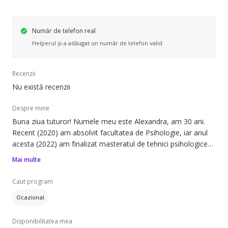
Număr de telefon real
Helperul și-a adăugat un număr de telefon valid
Recenzii
Nu există recenzii
Despre mine
Buna ziua tuturor! Numele meu este Alexandra, am 30 ani.
Recent (2020) am absolvit facultatea de Psihologie, iar anul
acesta (2022) am finalizat masteratul de tehnici psihologice
pentru controlul comportamentului si dezvoltarea
Mai multe
potentialului uman din cadrul UBB. Experienta mea in ceea ce
priveste copilasii a inceput inca din timpul liceului, de cand am
Caut program
facut practica pedagogica cu micutii de la gradinita (toate
Ocazional
grupele) dar si cu elevii din clasele I-VIII. In timpul facultatii am
continuat cu practica, insa cu elevii de la liceu. Totodata am
Disponibilitatea mea
colaborat cu o casa de copii orfani, unde faceam saptamanal