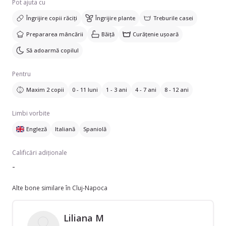
Pot ajuta cu
Îngrijire copii răciți
Îngrijire plante
Treburile casei
Prepararea mâncării
Băiță
Curățenie ușoară
Să adoarmă copilul
Pentru
Maxim 2 copii
0 - 11 luni
1 - 3 ani
4 - 7 ani
8 - 12 ani
Limbi vorbite
Engleză
Italiană
Spaniolă
Calificări adiționale
-
Alte bone similare în Cluj-Napoca
Liliana M