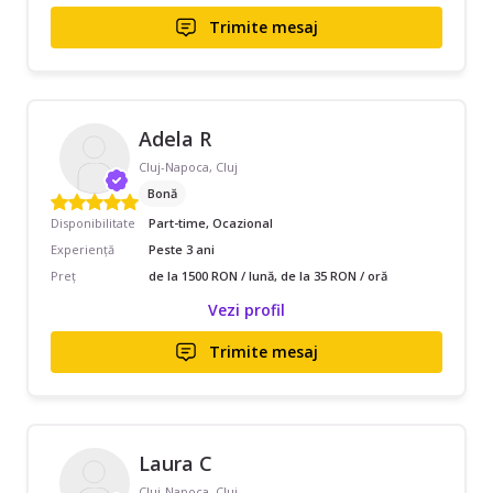
Trimite mesaj
Adela R
Cluj-Napoca, Cluj
Bonă
Disponibilitate
Part-time, Ocazional
Experiență
Peste 3 ani
Preț
de la 1500 RON / lună, de la 35 RON / oră
Vezi profil
Trimite mesaj
Laura C
Cluj-Napoca, Cluj