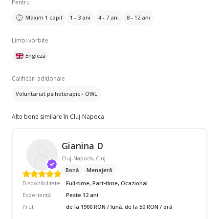
Pentru
Maxim 1 copil
1 - 3 ani
4 - 7 ani
8 - 12 ani
Limbi vorbite
Engleză
Calificări adiționale
Voluntariat psihoterapie - OWL
Alte bone similare în Cluj-Napoca
Gianina D
Cluj-Napoca, Cluj
Bonă
Menajeră
Disponibilitate
Full-time, Part-time, Ocazional
Experiență
Peste 12 ani
Preț
de la 1900 RON / lună, de la 50 RON / oră