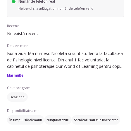
Număr de telefon real
Helperul și-a adăugat un număr de telefon valid
Recenzii
Nu există recenzii
Despre mine
Buna ziua! Ma numesc Nicoleta si sunt studenta la facultatea
de Psihologie nivel licenta. Din anul 1 fac voluntariat la
cabinetul de psihoterapie Our World of Learning pentru copii
cu dificultati socio-emotionale, comportamentale si de
Mai multe
dezvoltare. Am participat practic la sedinte de terapie, am
experienta in shadowing pentru copii cu autism la gradinita si
Caut program
sunt dornica sa invat si sa profezez in continuare in acest
Ocazional
domeniu.
Sunt o persoana motivata, rabdatoare, ferma, perseverenta
Disponibilitatea mea
si sunt dornica de a invata lucruri noi!
În timpul săptămânii
Nunți/Botezuri
Sărbători sau zile libere stat