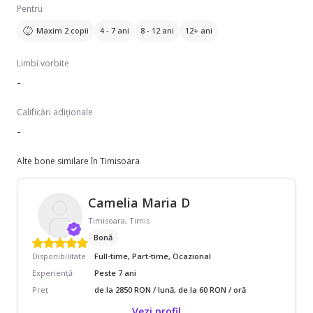
Pentru
Maxim 2 copii
4 - 7 ani
8 - 12 ani
12+ ani
Limbi vorbite
-
Calificări adiționale
-
Alte bone similare în Timisoara
Camelia Maria D
Timisoara, Timis
Bonă
Disponibilitate
Full-time, Part-time, Ocazional
Experiență
Peste 7 ani
Preț
de la 2850 RON / lună, de la 60 RON / oră
Vezi profil