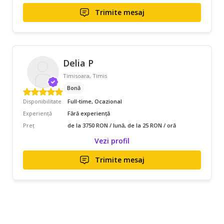
Trimite mesaj
Delia P
Timisoara, Timis
Bonă
Disponibilitate
Full-time, Ocazional
Experiență
Fără experiență
Preț
de la 3750 RON / lună, de la 25 RON / oră
Vezi profil
Trimite mesaj