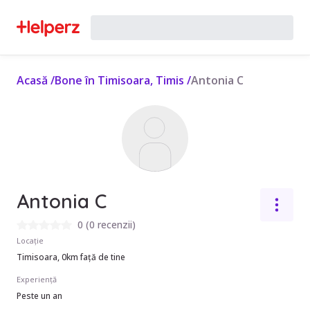
Acasă
/
Bone în Timisoara, Timis
/
Antonia C
Antonia C
0
(
0 recenzii
)
Locație
Timisoara, 0km față de tine
Experiență
Peste un an