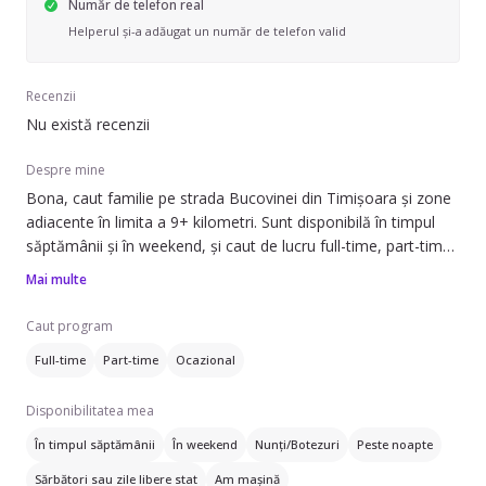
Număr de telefon real
Helperul și-a adăugat un număr de telefon valid
Recenzii
Nu există recenzii
Despre mine
Bona, caut familie pe strada Bucovinei din Timișoara și zone
adiacente în limita a 9+ kilometri. Sunt disponibilă în timpul
săptămânii și în weekend, și caut de lucru full-time, part-time
sau ocazional.
Mai multe
Pot să ofer ajutor cu treburile casei, prepararea mâncării,
Caut program
curățenie ușoară, strâns după copil, îngrijire plante, dus-adus
Full-time
Part-time
Ocazional
copiii cu mașina personală și ajutor la teme. Am experiență
de aproximativ 1 an în îngrijirea copiilor, a fost cu un copil
Disponibilitatea mea
special. Pe lângă, am fost voluntară și la o asociație care
ajuta copiii la teme ( gen afterschool) sau se făceau diferite
În timpul săptămânii
În weekend
Nunți/Botezuri
Peste noapte
activități atât cât permitea timpul
Sărbători sau zile libere stat
Am mașină