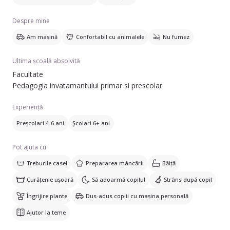
Mă pot ocupa de preșcolari între 4-6 ani, dar și de școlari de
Despre mine
6+ ani. Îmi place să interacționez cu copiii și să le ofer un
mediu plăcut și sigur.
Am mașină
Confortabil cu animalele
Nu fumez
Ultima școală absolvită
Facultate
Pedagogia invatamantului primar si prescolar
Experiență
Preșcolari 4-6 ani
Școlari 6+ ani
Pot ajuta cu
Treburile casei
Prepararea mâncării
Băiță
Curățenie ușoară
Să adoarmă copilul
Strâns după copil
Îngrijire plante
Dus-adus copiii cu mașina personală
Ajutor la teme