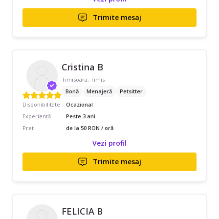
Trimite mesaj
Cristina B
Timisoara, Timis
Bonă
Menajeră
Petsitter
Disponibilitate
Ocazional
Experiență
Peste 3 ani
Preț
de la 50 RON / oră
Vezi profil
Trimite mesaj
FELICIA B